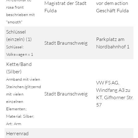
Magistrat der Stadt
vor dem action
rosa front
Fulda
Geschäft Fulda
beschrieben mit
"smooth"
Schlüssel
(einzeln) (1)
Parkplatz am
Stadt Braunschweig
Nordbahnhof 1
Schlüssel:
Volkswagen x 1
Kette/Band
(Silber)
Armband mit vielen
VW FS AG,
Steinchen/glitzernd
Windfang A3 zu
Stadt Braunschweig
mit vielen
KT, Gifhorner Str.
einzelnen
57
Elementen;
Material: Silber;
Art: Arm
Herrenrad