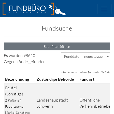
Fundsuche
Suchfilter öffnen
Sortierfeld
Es wurden 98610
Gegenstände gefunden
Tabelle verschieben für mehr Details
Bezeichnung
Zuständige Behörde
Fundort
Beutel
(Sonstige)
Landeshaupstadt
Öffentliche
2 Kaftane?
Schwerin
Verkehrsbetriebe
Federtasche;
Marke: Sonstige;