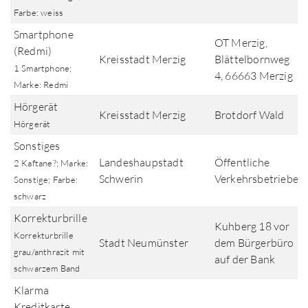
Farbe: weiss
Smartphone
OT Merzig,
(Redmi)
Kreisstadt Merzig
Blättelbornweg
1 Smartphone;
4, 66663 Merzig
Marke: Redmi
Hörgerät
Kreisstadt Merzig
Brotdorf Wald
Hörgerät
Sonstiges
Landeshaupstadt
Öffentliche
2 Kaftane?; Marke:
Schwerin
Verkehrsbetriebe
Sonstige; Farbe:
schwarz
Korrekturbrille
Kuhberg 18 vor
Korrekturbrille
Stadt Neumünster
dem Bürgerbüro
grau/anthrazit mit
auf der Bank
schwarzem Band
Klarma
Kreditkarte