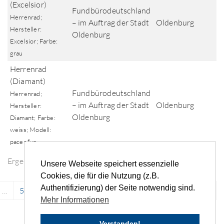
(Excelsior)
Fundbürodeutschland
Herrenrad;
– im Auftrag der Stadt
Oldenburg
Hersteller:
Oldenburg
Excelsior; Farbe:
grau
Herrenrad
(Diamant)
Fundbürodeutschland
Herrenrad;
– im Auftrag der Stadt
Oldenburg
Hersteller:
Oldenburg
Diamant; Farbe:
weiss; Modell:
pacer fun
Ergebnisse der Fundsuche
Unsere Webseite speichert essenzielle
Cookies, die für die Nutzung (z.B.
Authentifizierung) der Seite notwendig sind.
...
5838
5839
5840
5841
5842
...
›
»
Mehr Informationen
Verstanden!