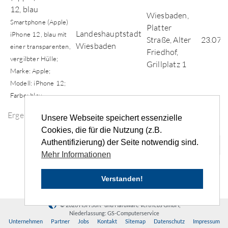
12, blau
Wiesbaden,
Smartphone (Apple)
Platter
Landeshauptstadt
iPhone 12, blau mit
Straße, Alter
23.07.
Wiesbaden
einer transparenten,
Friedhof,
vergilbter Hülle;
Grillplatz 1
Marke: Apple;
Modell: iPhone 12;
Farbe: blau
Ergebnisse der Fundsuche
Unsere Webseite speichert essenzielle
Cookies, die für die Nutzung (z.B.
Authentifizierung) der Seite notwendig sind.
«
‹
...
4
5
6
7
8
...
›
»
Mehr Informationen
Verstanden!
© 2026 HSH Soft- und Hardware Vertriebs GmbH,
Niederlassung: GS-Computerservice
Unternehmen
Partner
Jobs
Kontakt
Sitemap
Datenschutz
Impressum