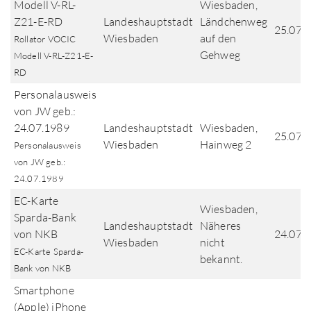
Modell V-RL-
Wiesbaden,
Z21-E-RD
Landeshauptstadt
Ländchenweg
25.07.
Wiesbaden
auf den
Rollator VOCIC
Gehweg
Modell V-RL-Z21-E-
RD
Personalausweis
von JW geb.:
24.07.1989
Landeshauptstadt
Wiesbaden,
25.07.
Wiesbaden
Hainweg 2
Personalausweis
von JW geb.:
24.07.1989
EC-Karte
Wiesbaden,
Sparda-Bank
Landeshauptstadt
Näheres
von NKB
24.07.
Wiesbaden
nicht
EC-Karte Sparda-
bekannt.
Bank von NKB
Smartphone
(Apple) iPhone