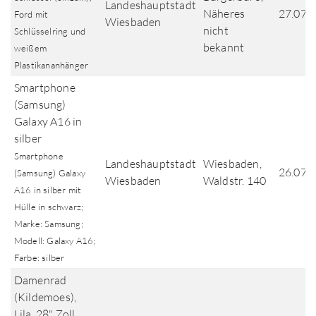
Landeshauptstadt
Näheres
27.07.
Ford mit
Wiesbaden
nicht
Schlüsselring und
bekannt
weißem
Plastikananhänger
Smartphone
(Samsung)
Galaxy A16 in
silber
Smartphone
Landeshauptstadt
Wiesbaden,
26.07.
(Samsung) Galaxy
Wiesbaden
Waldstr. 140
A16 in silber mit
Hülle in schwarz;
Marke: Samsung;
Modell: Galaxy A16;
Farbe: silber
Damenrad
(Kildemoes),
Lila, 28" Zoll