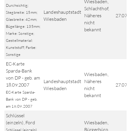
Wiesbaden,
Durchsichtig;
Schlachthof,
Landeshauptstadt
Stegbreite: 15mm;
Näheres
27.07.
Wiesbaden
Glasbreite: 42mm;
nicht
Bügellänge: 135mm;
bekannt
Marke: Sonstige;
Gestellmaterial:
Kunststoff; Farbe:
Sonstige
EC-Karte
Sparda-Bank
Wiesbaden,
von DP - geb. am
Landeshauptstadt
Näheres
18.09.2007
27.07.
Wiesbaden
nicht
EC-Karte Sparda-
bekannt
Bank von DP - geb.
am 18.09.2007
Schlüssel
(einzeln), Ford
Wiesbaden,
Bürgerbüro,
Schlüssel (einzeln),