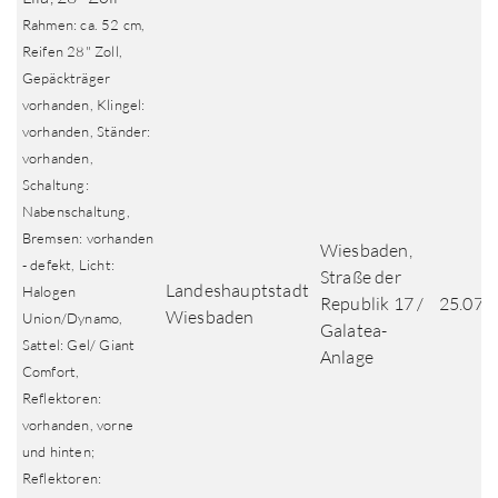
Rahmen: ca. 52 cm,
Reifen 28" Zoll,
Gepäckträger
vorhanden, Klingel:
vorhanden, Ständer:
vorhanden,
Schaltung:
Nabenschaltung,
Bremsen: vorhanden
Wiesbaden,
- defekt, Licht:
Straße der
Landeshauptstadt
Halogen
Republik 17 /
25.07.
Wiesbaden
Union/Dynamo,
Galatea-
Sattel: Gel/ Giant
Anlage
Comfort,
Reflektoren:
vorhanden, vorne
und hinten;
Reflektoren: