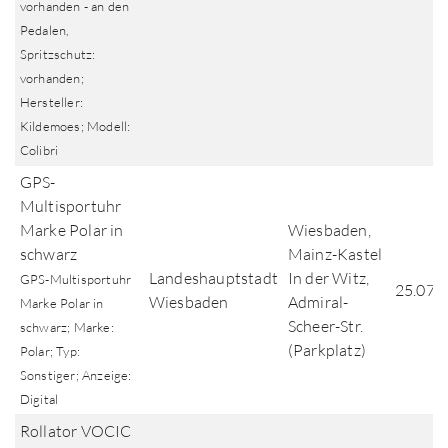
vorhanden - an den
Pedalen,
Spritzschutz:
vorhanden;
Hersteller:
Kildemoes; Modell:
Colibri
GPS-
Multisportuhr
Marke Polar in
Wiesbaden,
schwarz
Mainz-Kastel
Landeshauptstadt
In der Witz,
GPS-Multisportuhr
25.07.
Wiesbaden
Admiral-
Marke Polar in
Scheer-Str.
schwarz; Marke:
(Parkplatz)
Polar; Typ:
Sonstiger; Anzeige:
Digital
Rollator VOCIC