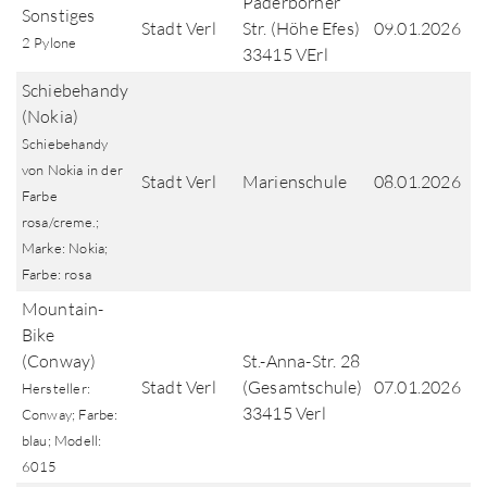
Paderborner
Sonstiges
Stadt Verl
Str. (Höhe Efes)
09.01.2026
2 Pylone
33415 VErl
Schiebehandy
(Nokia)
Schiebehandy
von Nokia in der
Stadt Verl
Marienschule
08.01.2026
Farbe
rosa/creme.;
Marke: Nokia;
Farbe: rosa
Mountain-
Bike
(Conway)
St.-Anna-Str. 28
Stadt Verl
(Gesamtschule)
07.01.2026
Hersteller:
33415 Verl
Conway; Farbe:
blau; Modell:
6015