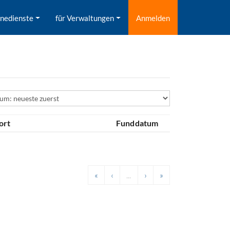
inedienste
für Verwaltungen
Anmelden
ld
ort
Funddatum
«
‹
...
›
»