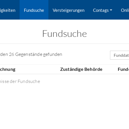
igkeiten
Fundsuche
Versteigerungen
Contags
Onl
Fundsuche
Sortierfe
rden 26 Gegenstände gefunden
ichnung
Zuständige Behörde
Fund
nisse der Fundsuche
rd nach Orten gesucht.