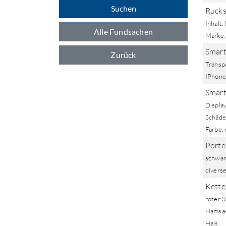
Suchen
Rucks
Inhalt
Alle Fundsachen
Marke:
Smart
Zurück
Transp
IPhone
Smart
Display
Schäde
Farbe: 
Porte
schwarz
divers
Kette
roter 
Hamsa-
Hals