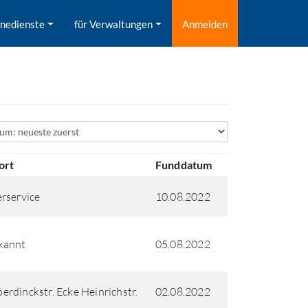
inedienste
für Verwaltungen
Anmelden
ld
ort
Funddatum
rservice
10.08.2022
kannt
05.08.2022
rdinckstr. Ecke Heinrichstr.
02.08.2022