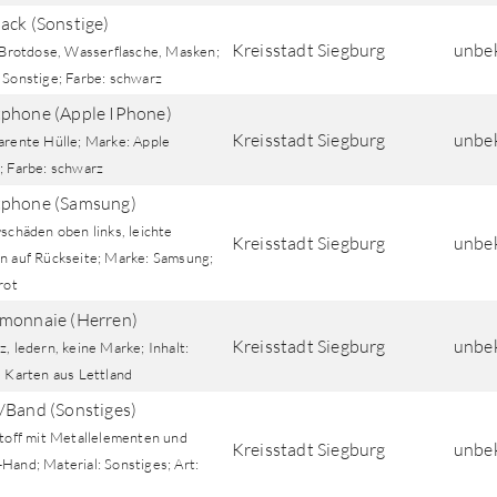
ack (Sonstige)
Kreisstadt Siegburg
unbe
: Brotdose, Wasserflasche, Masken;
 Sonstige; Farbe: schwarz
phone (Apple IPhone)
Kreisstadt Siegburg
unbe
arente Hülle; Marke: Apple
; Farbe: schwarz
phone (Samsung)
schäden oben links, leichte
Kreisstadt Siegburg
unbe
n auf Rückseite; Marke: Samsung;
rot
monnaie (Herren)
Kreisstadt Siegburg
unbe
, ledern, keine Marke; Inhalt:
e Karten aus Lettland
/Band (Sonstiges)
Stoff mit Metallelementen und
Kreisstadt Siegburg
unbe
Hand; Material: Sonstiges; Art: