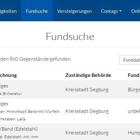
igkeiten
Fundsuche
Versteigerungen
Contags
Onl
Fundsuche
Sortierfe
rden 860 Gegenstände gefunden
ichnung
Zuständige Behörde
Fund
iges
Kreisstadt Siegburg
Bürge
s Brillenetui
iges
Kreisstadt Siegburg
unbe
er; Hirschkopf, Band mit Würfeln
hstaben: Laila
rd nach Orten gesucht.
/Band (Edelstahl)
Kreisstadt Siegburg
Humpe
l: Edelstahl; Art: Arm