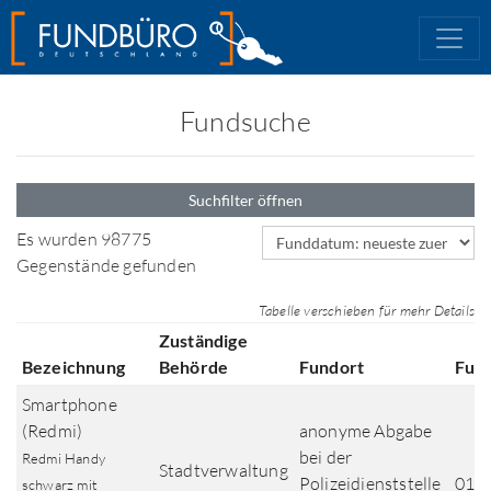
Fundsuche
Suchfilter öffnen
Sortierfeld
Es wurden 98775
Gegenstände gefunden
Tabelle verschieben für mehr Details
Zuständige
Bezeichnung
Behörde
Fundort
Fun
Smartphone
(Redmi)
anonyme Abgabe
bei der
Redmi Handy
Stadtverwaltung
Polizeidienststelle
01.0
schwarz mit