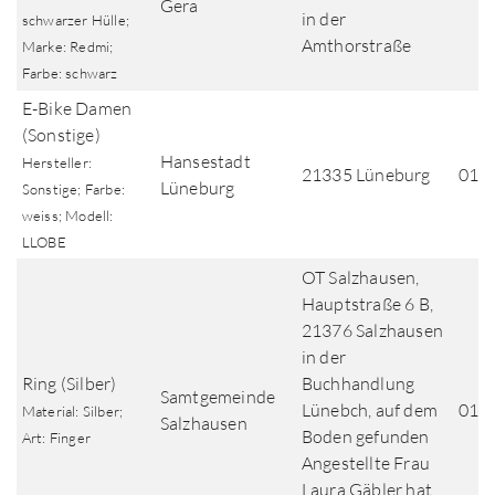
Gera
in der
schwarzer Hülle;
Amthorstraße
Marke: Redmi;
Farbe: schwarz
E-Bike Damen
(Sonstige)
Hansestadt
Hersteller:
21335 Lüneburg
01.0
Lüneburg
Sonstige; Farbe:
weiss; Modell:
LLOBE
OT Salzhausen,
Hauptstraße 6 B,
21376 Salzhausen
in der
Ring (Silber)
Buchhandlung
Samtgemeinde
Lünebch, auf dem
01.0
Material: Silber;
Salzhausen
Boden gefunden
Art: Finger
Angestellte Frau
Laura Gäbler hat