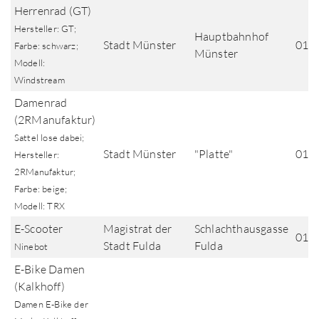
Herrenrad (GT)
Hersteller: GT;
Hauptbahnhof
Stadt Münster
01.0
Farbe: schwarz;
Münster
Modell:
Windstream
Damenrad
(2RManufaktur)
Sattel lose dabei;
Stadt Münster
"Platte"
01.0
Hersteller:
2RManufaktur;
Farbe: beige;
Modell: TRX
E-Scooter
Magistrat der
Schlachthausgasse
01.0
Stadt Fulda
Fulda
Ninebot
E-Bike Damen
(Kalkhoff)
Damen E-Bike der