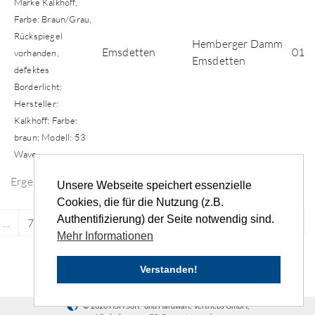
Marke Kalkhoff,
Farbe: Braun/Grau,
Rückspiegel
Hemberger Damm
Emsdetten
01.0
vorhanden,
Emsdetten
defektes
Borderlicht;
Hersteller:
Kalkhoff; Farbe:
braun; Modell: 53
Wave
Ergebnisse der Fundsuche
Unsere Webseite speichert essenzielle
Cookies, die für die Nutzung (z.B.
Authentifizierung) der Seite notwendig sind.
...
7504
7505
7506
7507
7508
...
›
»
Mehr Informationen
Verstanden!
© 2026 HSH Soft- und Hardware Vertriebs GmbH,