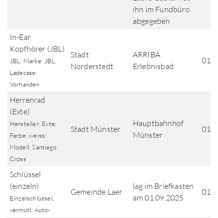
ihn im Fundbüro
abgegeben
In-Ear
Kopfhörer (JBL)
Stadt
ARRIBA
01.0
JBL; Marke: JBL;
Norderstedt
Erlebnisbad
Ladecase:
Vorhanden
Herrenrad
(Exte)
Hauptbahnhof
Hersteller: Exte;
Stadt Münster
01.0
Münster
Farbe: weiss;
Modell: Santiago
Cross
Schlüssel
(einzeln)
lag im Briefkasten
Gemeinde Laer
01.0
am 01.09.2025
Einzelschlüssel,
vermutl. Auto-