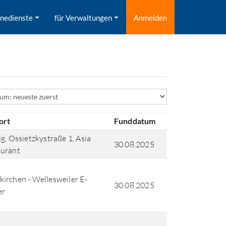
inedienste
für Verwaltungen
Anmelden
ld
ort
Funddatum
ig, Ossietzkystraße 1, Asia
30.08.2025
aurant
irchen - Wellesweiler E-
30.08.2025
er