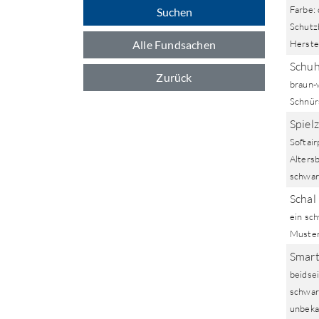
Farbe:
Suchen
Schutzb
Alle Fundsachen
Herste
Schuh
Zurück
braun-
Schnür
Spiel
Softair
Alters
schwar
Schal
ein sc
Muster
Smart
beidse
schwar
unbeka