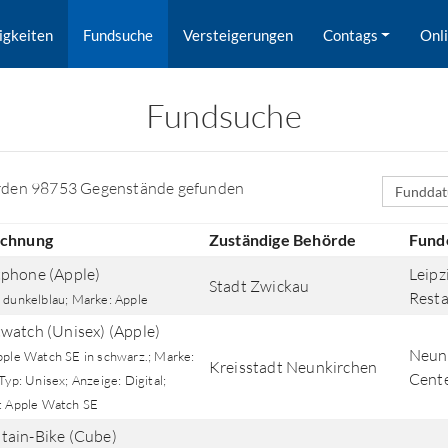
igkeiten
Fundsuche
Versteigerungen
Contags
Onl
Fundsuche
Sortierfe
rden 98753 Gegenstände gefunden
ichnung
Zuständige Behörde
Fund
phone (Apple)
Leipz
Stadt Zwickau
Rest
 dunkelblau; Marke: Apple
watch (Unisex) (Apple)
Neunk
pple Watch SE in schwarz.; Marke:
Kreisstadt Neunkirchen
Cent
Typ: Unisex; Anzeige: Digital;
rd nach Orten gesucht.
: Apple Watch SE
ain-Bike (Cube)