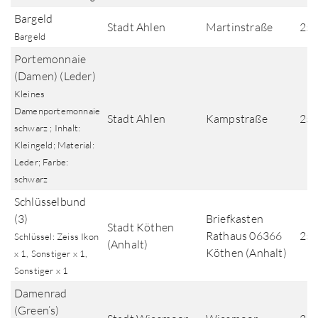
Bargeld
Stadt Ahlen
Martinstraße
25.
Bargeld
Portemonnaie
(Damen) (Leder)
Kleines
Damenportemonnaie
Stadt Ahlen
Kampstraße
25.
schwarz ; Inhalt:
Kleingeld; Material:
Leder; Farbe:
schwarz
Schlüsselbund
(3)
Briefkasten
Stadt Köthen
Rathaus 06366
25.
Schlüssel: Zeiss Ikon
(Anhalt)
Köthen (Anhalt)
x 1, Sonstiger x 1,
Sonstiger x 1
Damenrad
(Green’s)