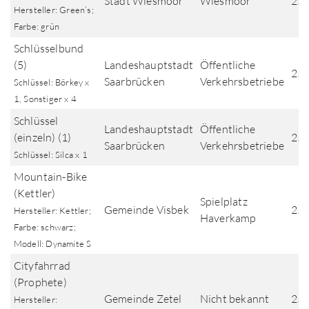
Stadt Wiesmoor
Wiesmoor
25.
Hersteller: Green’s;
Farbe: grün
Schlüsselbund
(5)
Landeshauptstadt
Öffentliche
25.
Saarbrücken
Verkehrsbetriebe
Schlüssel: Börkey x
1, Sonstiger x 4
Schlüssel
Landeshauptstadt
Öffentliche
(einzeln) (1)
25.
Saarbrücken
Verkehrsbetriebe
Schlüssel: Silca x 1
Mountain-Bike
(Kettler)
Spielplatz
Gemeinde Visbek
25.
Hersteller: Kettler;
Haverkamp
Farbe: schwarz;
Modell: Dynamite S
Cityfahrrad
(Prophete)
Gemeinde Zetel
Nicht bekannt
25.
Hersteller: