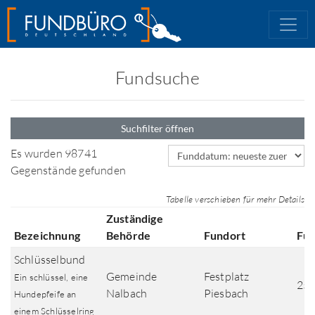
Fundsuche
Suchfilter öffnen
Sortierfeld
Es wurden 98741
Gegenstände gefunden
Tabelle verschieben für mehr Details
Zuständige
Bezeichnung
Behörde
Fundort
Fu
Schlüsselbund
Gemeinde
Festplatz
Ein schlüssel, eine
25.
Nalbach
Piesbach
Hundepfeife an
einem Schlüsselring