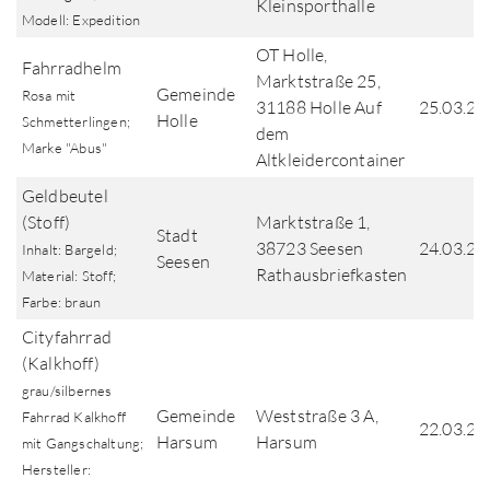
Kleinsporthalle
Modell: Expedition
OT Holle,
Fahrradhelm
Marktstraße 25,
Gemeinde
Rosa mit
31188 Holle Auf
25.03.20
Holle
Schmetterlingen;
dem
Marke "Abus"
Altkleidercontainer
Geldbeutel
(Stoff)
Marktstraße 1,
Stadt
38723 Seesen
24.03.20
Inhalt: Bargeld;
Seesen
Rathausbriefkasten
Material: Stoff;
Farbe: braun
Cityfahrrad
(Kalkhoff)
grau/silbernes
Gemeinde
Weststraße 3 A,
Fahrrad Kalkhoff
22.03.20
Harsum
Harsum
mit Gangschaltung;
Hersteller: