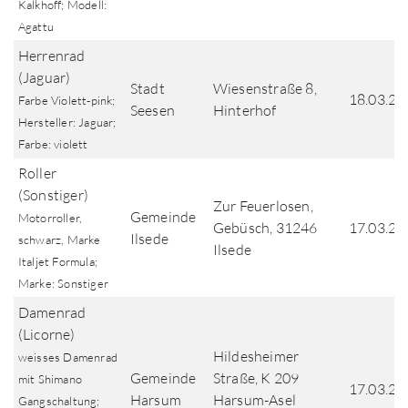
Kalkhoff; Modell:
Agattu
Herrenrad
(Jaguar)
Stadt
Wiesenstraße 8,
18.03.20
Farbe Violett-pink;
Seesen
Hinterhof
Hersteller: Jaguar;
Farbe: violett
Roller
(Sonstiger)
Zur Feuerlosen,
Gemeinde
Motorroller,
Gebüsch, 31246
17.03.20
Ilsede
schwarz, Marke
Ilsede
Italjet Formula;
Marke: Sonstiger
Damenrad
(Licorne)
Hildesheimer
weisses Damenrad
Gemeinde
Straße, K 209
mit Shimano
17.03.20
Harsum
Harsum-Asel
Gangschaltung;