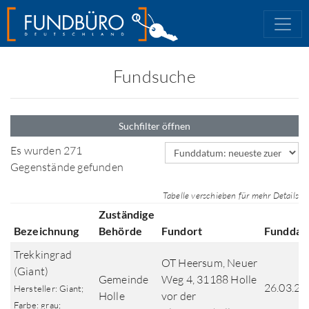
Fundsuche
Suchfilter öffnen
Sortierfeld
Es wurden 271
Gegenstände gefunden
Tabelle verschieben für mehr Details
Zuständige
Bezeichnung
Behörde
Fundort
Funddat
Trekkingrad
OT Heersum, Neuer
(Giant)
Gemeinde
Weg 4, 31188 Holle
26.03.20
Hersteller: Giant;
Holle
vor der
Farbe: grau;