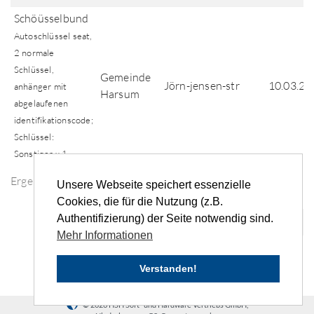
Schöüsselbund
Autoschlüssel seat,
2 normale
Schlüssel,
Gemeinde
Jörn-jensen-str
10.03.20
anhänger mit
Harsum
abgelaufenen
identifikationscode;
Schlüssel:
Sonstiger x 1
Ergebnisse der Fundsuche
Unsere Webseite speichert essenzielle
Cookies, die für die Nutzung (z.B.
Authentifizierung) der Seite notwendig sind.
«
‹
...
6
7
8
9
10
...
›
»
Mehr Informationen
Verstanden!
© 2026 HSH Soft- und Hardware Vertriebs GmbH,