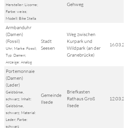
Gehweg
Hersteller: Licorne;
Farbe: weiss;
Modell: Bike Stella
Armbanduhr
(Damen)
Weg zwischen
(Fossil)
Stadt
Kurpark und
16.03.20
Seesen
Wildpark (an der
Uhr; Marke: Fossil;
Granebrücke)
Typ: Damen;
Anzeige: Analog
Portemonnaie
(Damen)
(Leder)
Briefkasten
Geldbörse,
Gemeinde
Rathaus Groß
12.03.20
schwarz; Inhalt:
Ilsede
Ilsede
Geldbörse,
schwarz; Material:
Leder; Farbe:
schwarz