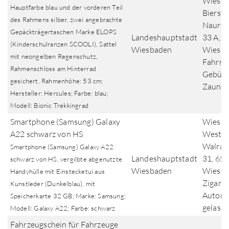
Wiesba
Hauptfarbe blau und der vorderen Teil
Biersta
des Rahmens silber, zwei angebrachte
Naurod
Gepäckträgertaschen Marke ELOPS
Landeshauptstadt
33 A, 
(Kinderschulranzen SCOOLI), Sattel
Wiesbaden
Wiesba
mit neongelben Regenschutz,
Fahrra
Rahmenschloss am Hinterrad
Gebüsc
gesichert, Rahmenhöhe: 53 cm;
Zaun ab
Hersteller: Hercules; Farbe: blau;
Modell: Bionic Trekkingrad
Smartphone (Samsung) Galaxy
Wiesb
A22 schwarz von HS
Westen
Walram
Smartphone (Samsung) Galaxy A22
Landeshauptstadt
31, 65
schwarz von HS, vergilbte abgenutzte
Wiesbaden
Wiesba
Handyhülle mit Einstecketui aus
Zigare
Kunstleder (Dunkelblau), mit
Automa
Speicherkarte 32 GB; Marke: Samsung;
gelasse
Modell: Galaxy A22; Farbe: schwarz
Fahrzeugschein für Fahrzeuge