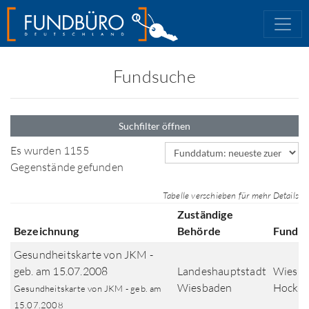
Fundsuche
Suchfilter öffnen
Sortierfeld
Es wurden 1155
Gegenstände gefunden
Tabelle verschieben für mehr Details
Zuständige
Bezeichnung
Behörde
Fundor
Gesundheitskarte von JKM -
geb. am 15.07.2008
Landeshauptstadt
Wiesba
Wiesbaden
Hocken
Gesundheitskarte von JKM - geb. am
15.07.2008