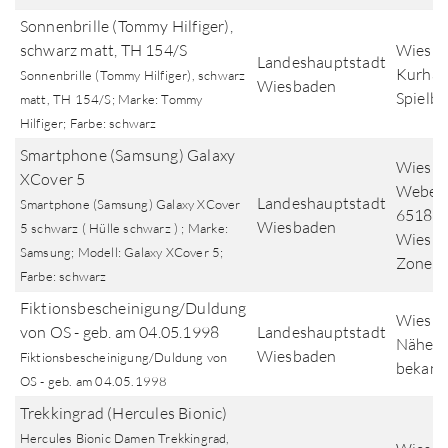
Sonnenbrille (Tommy Hilfiger),
schwarz matt, TH 154/S
Wiesba
Landeshauptstadt
Kurhaus
Sonnenbrille (Tommy Hilfiger), schwarz
Wiesbaden
Spielb
matt, TH 154/S; Marke: Tommy
Hilfiger; Farbe: schwarz
Smartphone (Samsung) Galaxy
Wiesba
XCover 5
Weberg
Landeshauptstadt
Smartphone (Samsung) Galaxy XCover
65183
Wiesbaden
5 schwarz ( Hülle schwarz ) ; Marke:
Wiesba
Samsung; Modell: Galaxy XCover 5;
Zone N
Farbe: schwarz
Fiktionsbescheinigung/Duldung
Wiesba
von OS - geb. am 04.05.1998
Landeshauptstadt
Nähere
Wiesbaden
Fiktionsbescheinigung/Duldung von
bekann
OS - geb. am 04.05.1998
Trekkingrad (Hercules Bionic)
Hercules Bionic Damen Trekkingrad,