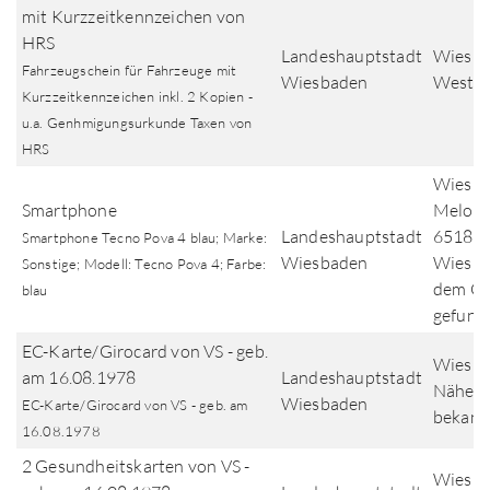
mit Kurzzeitkennzeichen von
HRS
Landeshauptstadt
Wiesba
Fahrzeugschein für Fahrzeuge mit
Wiesbaden
Westen
Kurzzeitkennzeichen inkl. 2 Kopien -
u.a. Genhmigungsurkunde Taxen von
HRS
Wiesba
Smartphone
Melone
Landeshauptstadt
65187
Smartphone Tecno Pova 4 blau; Marke:
Wiesbaden
Wiesba
Sonstige; Modell: Tecno Pova 4; Farbe:
dem G
blau
gefund
EC-Karte/Girocard von VS - geb.
Wiesba
am 16.08.1978
Landeshauptstadt
Nähere
Wiesbaden
EC-Karte/Girocard von VS - geb. am
bekann
16.08.1978
2 Gesundheitskarten von VS -
Wiesba