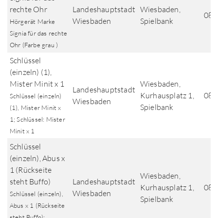
rechte Ohr
Landeshauptstadt
Wiesbaden,
08.
Wiesbaden
Spielbank
Hörgerät Marke
Signia für das rechte
Ohr (Farbe grau )
Schlüssel
(einzeln) (1),
Mister Minit x 1
Wiesbaden,
Landeshauptstadt
Kurhausplatz 1,
08.
Schlüssel (einzeln)
Wiesbaden
Spielbank
(1), Mister Minit x
1; Schlüssel: Mister
Minit x 1
Schlüssel
(einzeln), Abus x
1 (Rückseite
Wiesbaden,
steht Buffo)
Landeshauptstadt
Kurhausplatz 1,
08.
Wiesbaden
Schlüssel (einzeln),
Spielbank
Abus x 1 (Rückseite
steht Buffo);