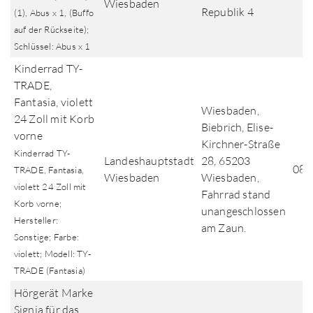
Wiesbaden
Republik 4
(1), Abus x 1, (Buffo
auf der Rückseite);
Schlüssel: Abus x 1
Kinderrad TY-
TRADE,
Fantasia, violett
Wiesbaden,
24 Zoll mit Korb
Biebrich, Elise-
vorne
Kirchner-Straße
Kinderrad TY-
Landeshauptstadt
28, 65203
08.
TRADE, Fantasia,
Wiesbaden
Wiesbaden,
violett 24 Zoll mit
Fahrrad stand
Korb vorne;
unangeschlossen
Hersteller:
am Zaun.
Sonstige; Farbe:
violett; Modell: TY-
TRADE (Fantasia)
Hörgerät Marke
Signia für das