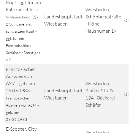
Kopf - ggf. für ein
Fahrradschloss
Wiesbaden,
Landeshauptstadt
Schönbergstraße
Schlüsselbund (2) -
07.
Wiesbaden
- Höhe
2 Schlüssel mit
Hausnumer 19
schwarzem Kopf -
ggf. für ein
Fahrradschloss;
Schlüssel: Sonstiger
x 2
Französischer
Ausweis von
ASM - geb. am
Wiesbaden,
29.05.1983
Landeshauptstadt
Platter Straße
07.
Wiesbaden
124 - Bäckerei
Französischer
Schäfer
Ausweis von ASM -
geb. am
29.05.1983
E-Scooter, City
Wiesbaden,