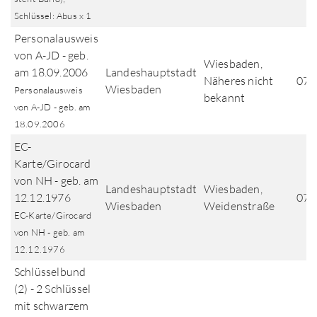
Schlüssel: Abus x 1
Personalausweis
von A-JD - geb.
Wiesbaden,
am 18.09.2006
Landeshauptstadt
Näheres nicht
07.
Wiesbaden
Personalausweis
bekannt
von A-JD - geb. am
18.09.2006
EC-
Karte/Girocard
von NH - geb. am
Landeshauptstadt
Wiesbaden,
12.12.1976
07.
Wiesbaden
Weidenstraße
EC-Karte/Girocard
von NH - geb. am
12.12.1976
Schlüsselbund
(2) - 2 Schlüssel
mit schwarzem