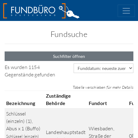
Fundsuche
Suchfilter öffnen
Sortierfeld
Es wurden 1154
Gegenstände gefunden
Tabelle verschieben für mehr Details
Zuständige
Bezeichnung
Behörde
Fundort
Fun
Schlüssel
(einzeln) (1),
Abus x 1 (Buffo)
Wiesbaden,
Landeshauptstadt
Straße der
08.
Schlüssel (einzeln)