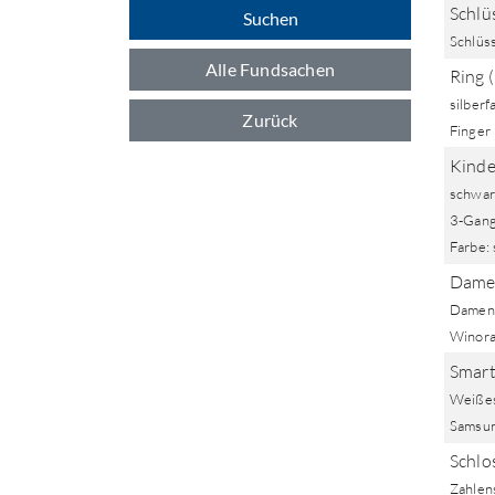
Schlü
Suchen
Schlüs
Alle Fundsachen
Ring 
silberf
Zurück
Finger
Kinde
schwar
3-Gang
Farbe:
Dame
Damenr
Winora
Smart
Weißes
Samsu
Schlo
Zahlen