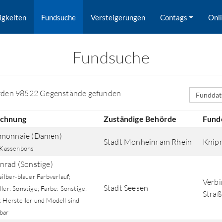
igkeiten
Fundsuche
Versteigerungen
Contags
Onl
Fundsuche
Sortierfe
rden 98522 Gegenstände gefunden
ichnung
Zuständige Behörde
Fund
emonnaie (Damen)
Stadt Monheim am Rhein
Knip
: Kassenbons
nrad (Sonstige)
silber-blauer Farbverlauf;
Verbi
Stadt Seesen
ler: Sonstige; Farbe: Sonstige;
Stra
rd nach Orten gesucht.
: Hersteller und Modell sind
bar