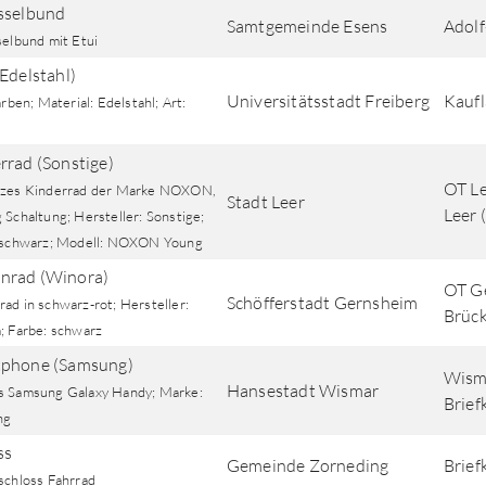
sselbund
Samtgemeinde Esens
Adolf
selbund mit Etui
(Edelstahl)
Universitätsstadt Freiberg
Kaufl
arben; Material: Edelstahl; Art:
rrad (Sonstige)
OT Le
zes Kinderrad der Marke NOXON,
Stadt Leer
Leer 
 Schaltung; Hersteller: Sonstige;
 schwarz; Modell: NOXON Young
nrad (Winora)
OT G
Schöfferstadt Gernsheim
ad in schwarz-rot; Hersteller:
Brüc
; Farbe: schwarz
phone (Samsung)
Wisma
Hansestadt Wismar
 Samsung Galaxy Handy; Marke:
Brief
ng
ss
Gemeinde Zorneding
Brief
schloss Fahrrad