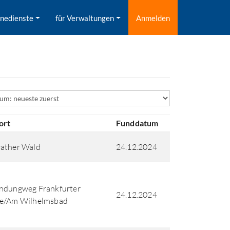
inedienste
für Verwaltungen
Anmelden
ld
ort
Funddatum
rather Wald
24.12.2024
ndungweg Frankfurter
24.12.2024
ße/Am Wilhelmsbad