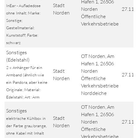
Hafen 1, 26506
Stadt
InEar - Aufladedose
Norden
27.11.
Norden
ohne Inhalt; Marke:
Öffentliche
Sonstige;
Verkehrsbetriebe
Gestellmaterial:
Kunststoff; Farbe:
schwarz
Sonstiges
OT Norden, Am
(Edelstahl)
Hafen 1, 26506
2 x Anhänger für ein
Stadt
Norden
27.11.
Armband (ähnlich wie
Norden
Öffentliche
ein Pandora, aber keine
Verkehrsbetriebe
Originale; Material:
Norddeiche
Edelstahl; Art: Arm
OT Norden, Am
Sonstiges
Hafen 1, 26506
Stadt
elektrische Kühlbox in
Norden
27.11.
Norden
der Farbe grau/orange,
Öffentliche
ohne Kabel mit Inhalt
Verkehrsbetriebe