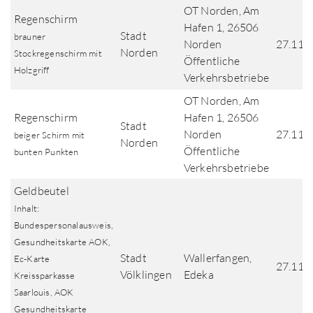
OT Norden, Am
Regenschirm
Hafen 1, 26506
Stadt
brauner
Norden
27.11.
Norden
Stockregenschirm mit
Öffentliche
Holzgriff
Verkehrsbetriebe
OT Norden, Am
Regenschirm
Hafen 1, 26506
Stadt
Norden
27.11.
beiger Schirm mit
Norden
Öffentliche
bunten Punkten
Verkehrsbetriebe
Geldbeutel
Inhalt:
Bundespersonalausweis,
Gesundheitskarte AOK,
Stadt
Wallerfangen,
Ec-Karte
27.11.
Völklingen
Edeka
Kreissparkasse
Saarlouis, AOK
Gesundheitskarte