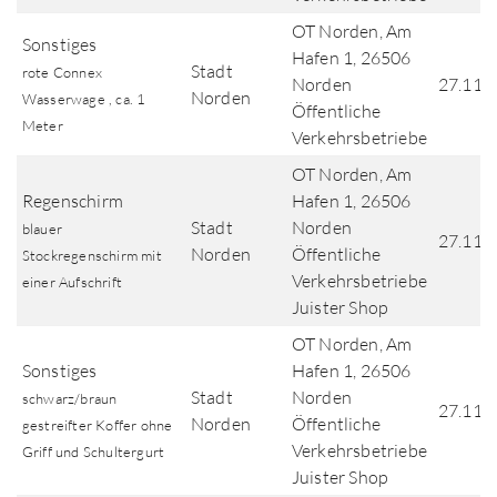
OT Norden, Am
Sonstiges
Hafen 1, 26506
Stadt
rote Connex
Norden
27.11.
Norden
Wasserwage , ca. 1
Öffentliche
Meter
Verkehrsbetriebe
OT Norden, Am
Regenschirm
Hafen 1, 26506
Stadt
Norden
blauer
27.11.
Norden
Öffentliche
Stockregenschirm mit
Verkehrsbetriebe
einer Aufschrift
Juister Shop
OT Norden, Am
Sonstiges
Hafen 1, 26506
Stadt
Norden
schwarz/braun
27.11.
Norden
Öffentliche
gestreifter Koffer ohne
Verkehrsbetriebe
Griff und Schultergurt
Juister Shop