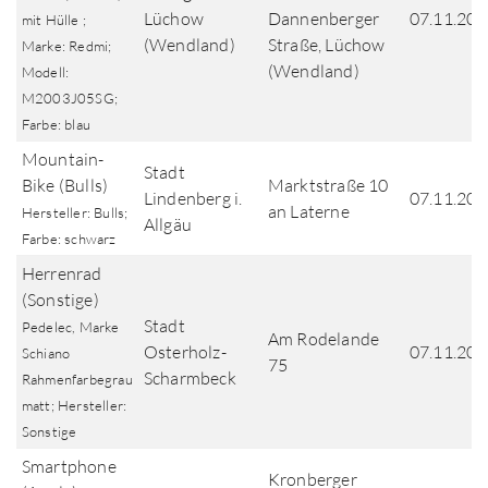
Lüchow
Dannenberger
07.11.202
mit Hülle ;
(Wendland)
Straße, Lüchow
Marke: Redmi;
(Wendland)
Modell:
M2003J05SG;
Farbe: blau
Mountain-
Stadt
Bike (Bulls)
Marktstraße 10
Lindenberg i.
07.11.202
an Laterne
Hersteller: Bulls;
Allgäu
Farbe: schwarz
Herrenrad
(Sonstige)
Stadt
Pedelec, Marke
Am Rodelande
Osterholz-
07.11.202
Schiano
75
Scharmbeck
Rahmenfarbegrau
matt; Hersteller:
Sonstige
Smartphone
Kronberger