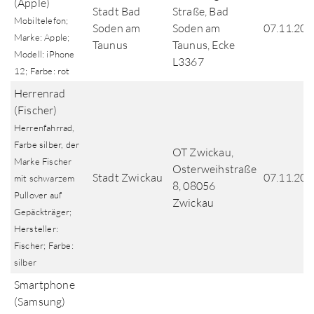
(Apple)
Stadt Bad
Straße, Bad
Mobiltelefon;
Soden am
Soden am
07.11.202
Marke: Apple;
Taunus
Taunus, Ecke
Modell: iPhone
L3367
12; Farbe: rot
Herrenrad
(Fischer)
Herrenfahrrad,
Farbe silber, der
OT Zwickau,
Marke Fischer
Osterweihstraße
Stadt Zwickau
07.11.202
mit schwarzem
8, 08056
Pullover auf
Zwickau
Gepäckträger;
Hersteller:
Fischer; Farbe:
silber
Smartphone
(Samsung)