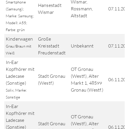
Wismar,
Smartphone
Hansestadt
Rossmann,
07.11.202
(Samsung);
Wismar
Altstadt
Marke: Samsung;
Modell: A55;
Farbe: grün
Kinderwagen
Große
Kreisstadt
Unbekannt
07.11.202
Grau/Braun mit
Freudenstadt
Weiß
In-Ear
Kopfhörer mit
OT Gronau
Ladecase
Stadt Gronau
(Westf.), Alter
06.11.202
(Sonstige)
(Westf.)
Markt 1, 48599
Gronau (Westf.)
Solix; Marke:
Sonstige
In-Ear
Kopfhörer mit
OT Gronau
Ladecase
Stadt Gronau
(Westf.), Alter
(Sonstige)
06.11.202