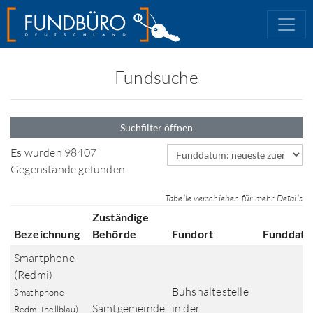
Fundsuche
Suchfilter öffnen
Sortierfeld
Es wurden 98407
Gegenstände gefunden
Tabelle verschieben für mehr Details
Zuständige
Bezeichnung
Behörde
Fundort
Funddat
Smartphone
(Redmi)
Buhshaltestelle
Smathphone
Samtgemeinde
in der
Redmi (hellblau)