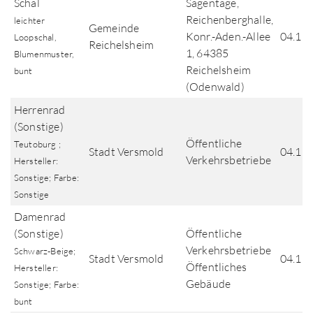
Schal
Sagentage,
Reichenberghalle,
leichter
Gemeinde
Konr.-Aden.-Allee
04.11
Loopschal,
Reichelsheim
1, 64385
Blumenmuster,
Reichelsheim
bunt
(Odenwald)
Herrenrad
(Sonstige)
Öffentliche
Teutoburg ;
Stadt Versmold
04.11
Verkehrsbetriebe
Hersteller:
Sonstige; Farbe:
Sonstige
Damenrad
(Sonstige)
Öffentliche
Verkehrsbetriebe
Schwarz-Beige;
Stadt Versmold
04.11
Öffentliches
Hersteller:
Gebäude
Sonstige; Farbe:
bunt