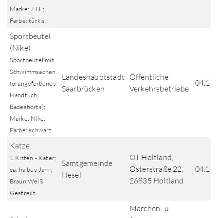
Marke: ZTE;
Farbe: türkis
Sportbeutel
(Nike)
Sportbeutel mit
Schwimmsachen
Landeshauptstadt
Öffentliche
04.11
(orangefarbenes
Saarbrücken
Verkehrsbetriebe
Handtuch,
Badeshorts);
Marke: Nike;
Farbe: schwarz
Katze
OT Holtland,
1 Kitten - Kater;
Samtgemeinde
Osterstraße 22,
04.11
ca. halbes Jahr;
Hesel
26835 Holtland
Braun Weiß
Gestreift
Märchen- u.