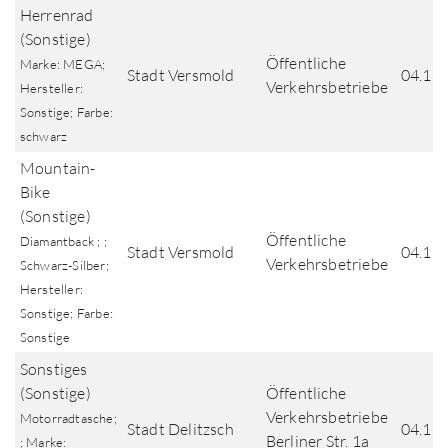
Herrenrad
(Sonstige)
Öffentliche
Marke: MEGA;
Stadt Versmold
04.11
Verkehrsbetriebe
Hersteller:
Sonstige; Farbe:
schwarz
Mountain-
Bike
(Sonstige)
Öffentliche
Diamantback ; ;
Stadt Versmold
04.11
Verkehrsbetriebe
Schwarz-Silber;
Hersteller:
Sonstige; Farbe:
Sonstige
Sonstiges
(Sonstige)
Öffentliche
Verkehrsbetriebe
Motorradtasche;
Stadt Delitzsch
04.11
Berliner Str. 1a
; Marke: