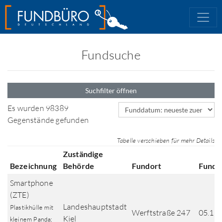
Fundsuche
Suchfilter öffnen
Sortierfeld
Es wurden 98389
Gegenstände gefunden
Tabelle verschieben für mehr Details
Zuständige
Bezeichnung
Behörde
Fundort
Fundd
Smartphone
(ZTE)
Landeshauptstadt
Plastikhülle mit
Werftstraße 247
05.11
Kiel
kleinem Panda;