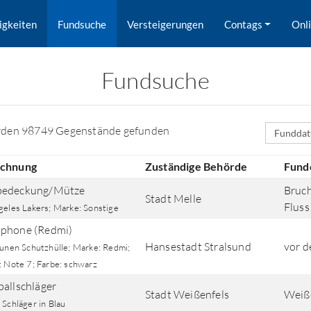
igkeiten
Fundsuche
Versteigerungen
Contags
Onl
Fundsuche
Sortierfe
rden 98749 Gegenstände gefunden
ichnung
Zuständige Behörde
Fund
bedeckung/Mütze
Bruch
Stadt Melle
Fluss
geles Lakers; Marke: Sonstige
phone (Redmi)
Hansestadt Stralsund
vor 
aunen Schutzhülle; Marke: Redmi;
: Note 7; Farbe: schwarz
rd nach Orten gesucht.
ballschläger
Stadt Weißenfels
Weiß
 Schläger in Blau