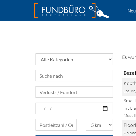
Neu
Kategorien
Es wu
Beze
Beschreibung des gesuchten Gegenstands
Kopf
Verlust- oder Fundort
Los An
Smart
Datum seit wann vermisst
mit br
Modell
Postleitzahl und Ort
Nach Eingabe von 2 Ziffern oder Buchstaben wi
Suchradius um Ort
Floor
Unihoc