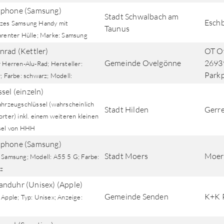
phone (Samsung)
Stadt Schwalbach am
Eschb
zes Samsung Handy mit
Taunus
arenter Hülle; Marke: Samsung
nrad (Kettler)
OT Ov
Gemeinde Ovelgönne
26939
 Herren-Alu-Rad; Hersteller:
Parkp
; Farbe: schwarz; Modell:
sel (einzeln)
ahrzeugschlüssel (wahrscheinlich
Stadt Hilden
Gerre
rter) inkl. einem weiteren kleinen
sel von HHH
phone (Samsung)
Stadt Moers
Moer
 Samsung; Modell: A55 5 G; Farbe:
z
nduhr (Unisex) (Apple)
Gemeinde Senden
K+K P
Apple; Typ: Unisex; Anzeige: