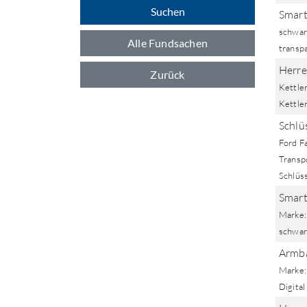
Suchen
Smart
schwar
Alle Fundsachen
transp
Herre
Zurück
Kettler
Kettler
Schlüs
Ford F
Transpo
Schlüs
Smart
Marke:
schwar
Armba
Marke: 
Digital