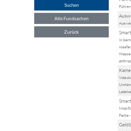
Suchen
Führer
Ausw
Alle Fundsachen
Auswe
Zurück
Smart
In bern
rosafa
Wasser
anthraz
Kamer
Videok
Umhäng
Ladekab
Smart
Mobilf
Farbe:
Geldb