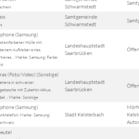
Samt
Schwarmstedt
schein
eis
Samtgemeinde
Samt
Schwarmstedt
is
phone (Samsung)
steinfarbener Hülle mit
Landeshauptstadt
Öffen
rbenem Aufkleber eines
Saarbrücken
tieres. ; Marke: Samsung; Farbe:
it
as (Foto/Video) (Sonstige)
Landeshauptstadt
amera in schwarzer
Öffen
Saarbrücken
etasche mit Zubehör.Akkus,
el. ; Marke: Sonstige
phone (Samsung)
Mörfe
Stadt Kelsterbach
Kelst
unktelefon; Marke: Samsung;
Auto
 schwarz
eutel