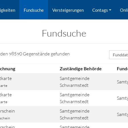
igkeiten
Fundsuche
Versteigerungen
Contags
Onl
Fundsuche
Sortierfe
rden 98590 Gegenstände gefunden
ichnung
Zuständige Behörde
Fund
tkarte
Samtgemeinde
Samt
Schwarmstedt
karte
tkarte
Samtgemeinde
Samt
Schwarmstedt
karte
rschein
Samtgemeinde
Samt
rd nach Orten gesucht.
Schwarmstedt
schein
rschein
Samtgemeinde