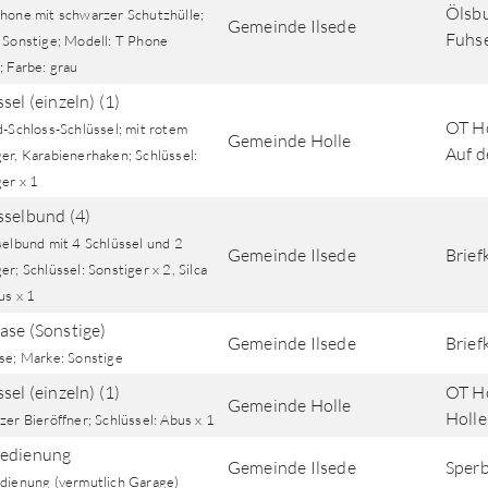
Ölsbu
hone mit schwarzer Schutzhülle;
Gemeinde Ilsede
Fuhs
 Sonstige; Modell: T Phone
; Farbe: grau
sel (einzeln) (1)
OT Ho
d-Schloss-Schlüssel; mit rotem
Gemeinde Holle
Auf d
er, Karabienerhaken; Schlüssel:
ger x 1
sselbund (4)
selbund mit 4 Schlüssel und 2
Gemeinde Ilsede
Brief
r; Schlüssel: Sonstiger x 2, Silca
us x 1
ase (Sonstige)
Gemeinde Ilsede
Brief
se; Marke: Sonstige
sel (einzeln) (1)
OT Ho
Gemeinde Holle
Holle
er Bieröffner; Schlüssel: Abus x 1
edienung
Gemeinde Ilsede
Sperb
dienung (vermutlich Garage)