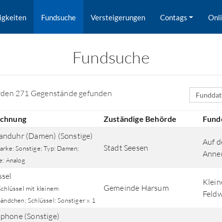
igkeiten
Fundsuche
Versteigerungen
Contags
Onl
Fundsuche
Sortierfe
rden 271 Gegenstände gefunden
ichnung
Zuständige Behörde
Fund
nduhr (Damen) (Sonstige)
Auf d
Stadt Seesen
arke: Sonstige; Typ: Damen;
Annen
e: Analog
ssel
Klein
Gemeinde Harsum
Schlüssel mit kleinem
Feldw
rd nach Orten gesucht.
ändchen; Schlüssel: Sonstiger x 1
phone (Sonstige)