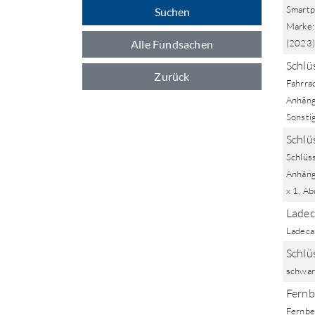
Smartp
Suchen
Marke:
Alle Fundsachen
(2023)
Schlüs
Zurück
Fahrra
Anhäng
Sonsti
Schlü
Schlüs
Anhänge
x 1, Ab
Ladec
Ladeca
Schlüs
schwarz
Fernb
Fernbe