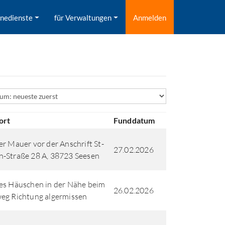
inedienste
für Verwaltungen
Anmelden
ld
ort
Funddatum
er Mauer vor der Anschrift St-
27.02.2026
-Straße 28 A, 38723 Seesen
es Häuschen in der Nähe beim
26.02.2026
eg Richtung algermissen