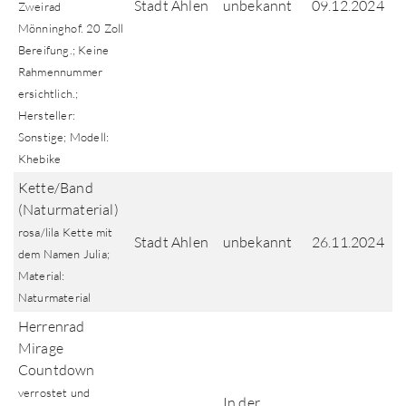
Stadt Ahlen
unbekannt
09.12.2024
Zweirad
Mönninghof. 20 Zoll
Bereifung.; Keine
Rahmennummer
ersichtlich.;
Hersteller:
Sonstige; Modell:
Khebike
Kette/Band
(Naturmaterial)
rosa/lila Kette mit
Stadt Ahlen
unbekannt
26.11.2024
dem Namen Julia;
Material:
Naturmaterial
Herrenrad
Mirage
Countdown
verrostet und
In der