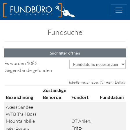
Fundsuche
Suchfilter öffnen
Sortierfeld
Es wurden 1082
Gegenstände gefunden
Tabelle verschieben für mehr Details
Zuständige
Bezeichnung
Behörde
Fundort
Funddatum
Axess Sandee
WTB Trail Boss
Mountainbike
OT Ahlen,
Fritz-
guter Zustand,