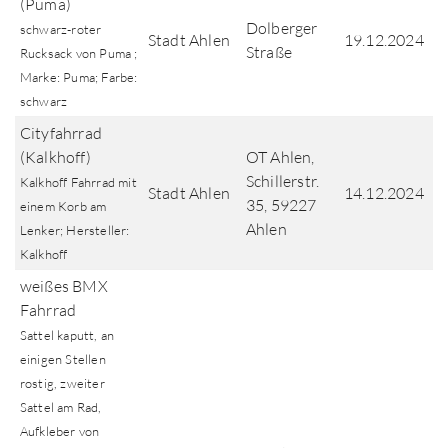
(Puma)
Dolberger
schwarz-roter
Stadt Ahlen
19.12.2024
Straße
Rucksack von Puma ;
Marke: Puma; Farbe:
schwarz
Cityfahrrad
(Kalkhoff)
OT Ahlen,
Schillerstr.
Kalkhoff Fahrrad mit
Stadt Ahlen
14.12.2024
35, 59227
einem Korb am
Ahlen
Lenker; Hersteller:
Kalkhoff
weißes BMX
Fahrrad
Sattel kaputt, an
einigen Stellen
rostig, zweiter
Sattel am Rad,
Aufkleber von