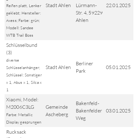
Stadt Ahlen
Lürmann-
22.01.2025
Reifen platt, Lenker
Str. 4, 59229
geklebt; Hersteller:
Ahlen
Axess; Farbe: grün;
Modell: Sandee
WTB Trail Boss
Schlüsselbund
(3)
diverse
Berliner
Stadt Ahlen
05.01.2025
Schlüsselanhänger;
Park
Schlüssel: Sonstiger
x 1, Abus x 1, Silca x
1
Xiaomi, Model:
Bakenfeld-
M2006C3LG
Gemeinde
Bakenfelder
03.01.2025
Ascheberg
Farbe: Metallic
Weg
Display gesprungen
Rucksack