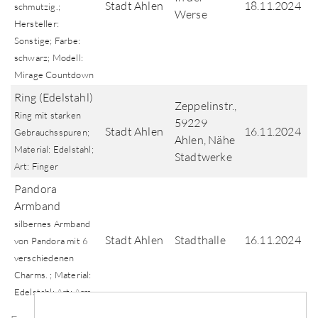
Stadt Ahlen
18.11.2024
schmutzig.;
Werse
Hersteller:
Sonstige; Farbe:
schwarz; Modell:
Mirage Countdown
Ring (Edelstahl)
Zeppelinstr.,
Ring mit starken
59229
Stadt Ahlen
16.11.2024
Gebrauchsspuren;
Ahlen, Nähe
Material: Edelstahl;
Stadtwerke
Art: Finger
Pandora
Armband
silbernes Armband
Stadt Ahlen
Stadthalle
16.11.2024
von Pandora mit 6
verschiedenen
Charms. ; Material:
Edelstahl; Art: Arm