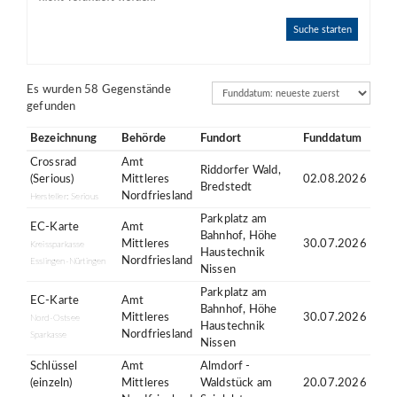
Suche starten
Sortierung
Es wurden 58 Gegenstände
gefunden
Bezeichnung
Behörde
Fundort
Funddatum
Crossrad
Amt
Riddorfer Wald,
(Serious)
Mittleres
02.08.2026
Bredstedt
Nordfriesland
Hersteller: Serious
Parkplatz am
EC-Karte
Amt
Bahnhof, Höhe
Mittleres
30.07.2026
Kreissparkasse
Haustechnik
Nordfriesland
Esslingen-Nürtingen
Nissen
Parkplatz am
EC-Karte
Amt
Bahnhof, Höhe
Mittleres
30.07.2026
Nord-Ostsee
Haustechnik
Nordfriesland
Sparkasse
Nissen
Schlüssel
Amt
Almdorf -
(einzeln)
Mittleres
Waldstück am
20.07.2026