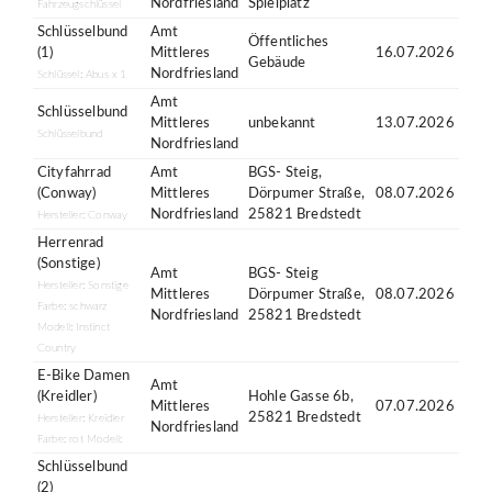
Nordfriesland
Spielplatz
Fahrzeugschlüssel
Schlüsselbund
Amt
Öffentliches
(1)
Mittleres
16.07.2026
Gebäude
Nordfriesland
Schlüssel: Abus x 1
Amt
Schlüsselbund
Mittleres
unbekannt
13.07.2026
Schlüsselbund
Nordfriesland
Cityfahrrad
Amt
BGS- Steig,
(Conway)
Mittleres
Dörpumer Straße,
08.07.2026
Nordfriesland
25821 Bredstedt
Hersteller: Conway
Herrenrad
(Sonstige)
Amt
BGS- Steig
Hersteller: Sonstige
Mittleres
Dörpumer Straße,
08.07.2026
Farbe: schwarz
Nordfriesland
25821 Bredstedt
Modell: Instinct
Country
E-Bike Damen
Amt
(Kreidler)
Hohle Gasse 6b,
Mittleres
07.07.2026
25821 Bredstedt
Hersteller: Kreidler
Nordfriesland
Farbe: rot Modell:
Schlüsselbund
(2)