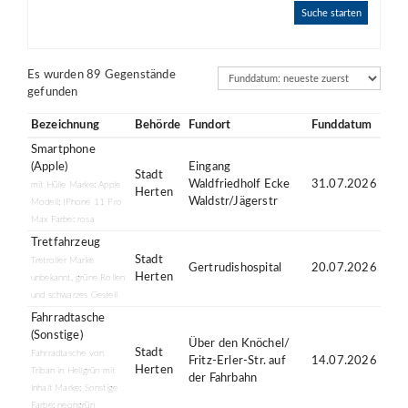
Suche starten
Sortierung
Es wurden 89 Gegenstände
gefunden
Bezeichnung
Behörde
Fundort
Funddatum
Smartphone
(Apple)
Eingang
Stadt
Waldfriedholf Ecke
31.07.2026
mit Hülle Marke: Apple
Herten
Waldstr/Jägerstr
Modell: IPhone 11 Pro
Max Farbe: rosa
Tretfahrzeug
Stadt
Tretroller Marke
Gertrudishospital
20.07.2026
Herten
unbekannt, grüne Rollen
und schwarzes Gestell
Fahrradtasche
(Sonstige)
Über den Knöchel/
Stadt
Fahrradtasche von
Fritz-Erler-Str. auf
14.07.2026
Herten
Triban in Hellgrün mit
der Fahrbahn
Inhalt Marke: Sonstige
Farbe: neongrün