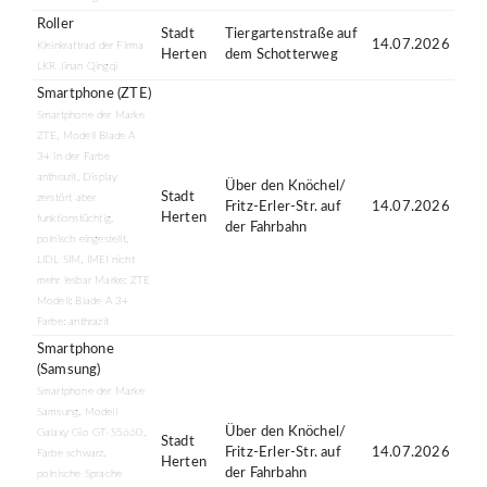
Roller
Stadt
Tiergartenstraße auf
14.07.2026
Kleinkraftrad der Firma
Herten
dem Schotterweg
LKR Jinan Qingqi
Smartphone (ZTE)
Smartphone der Marke
ZTE, Modell Blade A
34 in der Farbe
anthrazit, Display
Über den Knöchel/
Stadt
zerstört aber
Fritz-Erler-Str. auf
14.07.2026
Herten
funktionstüchtig,
der Fahrbahn
polnisch eingestellt,
LIDL SIM, IMEI nicht
mehr lesbar Marke: ZTE
Modell: Blade A 34
Farbe: anthrazit
Smartphone
(Samsung)
Smartphone der Marke
Samsung, Modell
Über den Knöchel/
Galaxy Gio GT-S5660,
Stadt
Fritz-Erler-Str. auf
14.07.2026
Farbe schwarz,
Herten
der Fahrbahn
polnische Sprache