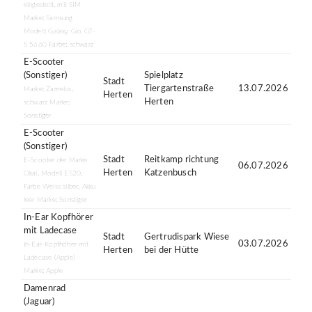
eingestellt, mit SIM
Marke: Samsung
Modell: Galaxy Gio GT-
S 5660 Farbe: schwarz
E-Scooter
(Sonstiger)
Spielplatz
Stadt
Tiergartenstraße
13.07.2026
Marke: Zamelux,
Herten
Herten
schwarz Marke:
Sonstiger
E-Scooter
(Sonstiger)
Stadt
Reitkamp richtung
E-Scooter der Marke
06.07.2026
Herten
Katzenbusch
Okai, Modell ES20,
Farbe Weiss silber, Akku
leer Marke: Sonstiger
In-Ear Kopfhörer
mit Ladecase
Stadt
Gertrudispark Wiese
03.07.2026
In-Ear-Kopfhöher mit
Herten
bei der Hütte
Ladecase (Apple)
Marke: Apple
Damenrad
(Jaguar)