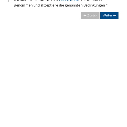
Ich habe die Hinweise zum
Datenschutz
zur Kenntnis
genommen und akzeptiere die genannten Bedingungen *
← Zurück
Weiter →