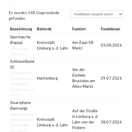
Sortierung
Es wurden 148 Gegenstände
gefunden
Bezeichnung
Behörde
Fundort
Funddatum
Sporttasche
(Kappa)
Kreisstadt
Am Zaun SB
03.08.2026
Limburg a. d. Lahn
Markt
Marke: Kappa
Farbe: blau
Schlüsselbund
(2)
Vor der
Schlüsselbund mit
Eisdiele
Hachenburg
29.07.2026
2 Schlüsseln und
Brustolon am
Steinanhänger
Alten Markt
Schlüssel: JMA x 1,
Buffo x 1
Smartphone
(Samsung)
Auf der Straße
Marke: Samsung
in Limburg a. d.
Kreisstadt
Modell: Samsung
Lahn von der
28.07.2026
Limburg a. d. Lahn
Galaxy S9 Plus
Findern
(SM-G965F)