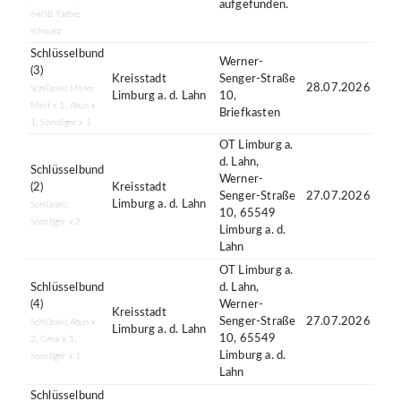
aufgefunden.
64GB Farbe:
schwarz
Schlüsselbund
Werner-
(3)
Kreisstadt
Senger-Straße
28.07.2026
Schlüssel: Mister
Limburg a. d. Lahn
10,
Minit x 1, Abus x
Briefkasten
1, Sonstiger x 1
OT Limburg a.
d. Lahn,
Schlüsselbund
Werner-
(2)
Kreisstadt
Senger-Straße
27.07.2026
Limburg a. d. Lahn
Schlüssel:
10, 65549
Sonstiger x 2
Limburg a. d.
Lahn
OT Limburg a.
Schlüsselbund
d. Lahn,
(4)
Werner-
Kreisstadt
Senger-Straße
27.07.2026
Schlüssel: Abus x
Limburg a. d. Lahn
10, 65549
2, Gera x 1,
Limburg a. d.
Sonstiger x 1
Lahn
Schlüsselbund