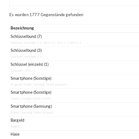
Es wurden 1777 Gegenstände gefunden
Bezeichnung
Schlüsselbund (7)
Schlüssel: Sonstiger x 3, Abus x 2, Silca x 1, BASI x 1
Schlüsselbund (3)
Schlüssel: Sonstiger x 3
Schlüssel (einzeln) (1)
Schlüssel: JMA x 1
Smartphone (Sonstige)
#Gigaset Marke: Sonstige Farbe: anthrazit
Smartphone (Sonstige)
Marke: Sonstige Farbe: violett
Smartphone (Samsung)
Marke: Samsung Farbe: schwarz
Bargeld
Bargeld
Hase