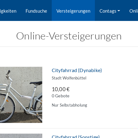
igkeiten
Fundsuche
Versteigerungen
Contags
Onl
Online-Versteigerungen
Cityfahrrad (Dynabike)
Stadt Wolfenbüttel
10,00 €
0 Gebote
Nur Selbstabholung
rd nach Orten gesucht.
Cityfahrrad (Sonstige)