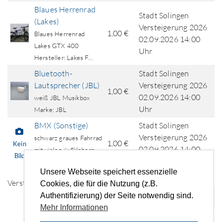
Blaues Herrenrad
Stadt Solingen
(Lakes)
Versteigerung 2026
1,00 €
Blaues Herrenrad
02.09.2026 14:00
Lakes GTX 400
Uhr
Hersteller: Lakes F...
Bluetooth-
Stadt Solingen
Lautsprecher (JBL)
Versteigerung 2026
1,00 €
02.09.2026 14:00
weiß JBL Musikbox
Uhr
Marke: JBL
BMX (Sonstige)
Stadt Solingen
Versteigerung 2026
schwarz graues Fahrrad
1,00 €
Kein
02.09.2026 14:00
mit vielen Aufklebern
Bild
Uhr
Herst...
Unsere Webseite speichert essenzielle
Versteigerungen pro Seite
Cookies, die für die Nutzung (z.B.
Authentifizierung) der Seite notwendig sind.
«
‹
1
2
3
4
5
...
›
»
Mehr Informationen