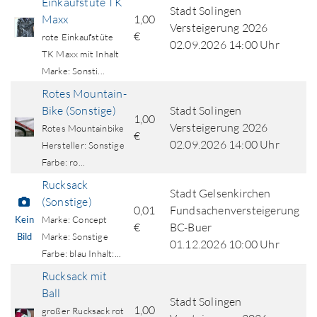
Einkaufstüte TK
Stadt Solingen
Maxx
1,00
Versteigerung 2026
€
rote Einkaufstüte
02.09.2026 14:00 Uhr
TK Maxx mit Inhalt
Marke: Sonsti...
Rotes Mountain-
Bike (Sonstige)
Stadt Solingen
1,00
Versteigerung 2026
Rotes Mountainbike
€
02.09.2026 14:00 Uhr
Hersteller: Sonstige
Farbe: ro...
Rucksack
Stadt Gelsenkirchen
(Sonstige)
0,01
Fundsachenversteigerung
Kein
Marke: Concept
€
BC-Buer
Bild
Marke: Sonstige
01.12.2026 10:00 Uhr
Farbe: blau Inhalt:...
Rucksack mit
Ball
Stadt Solingen
1,00
großer Rucksack rot