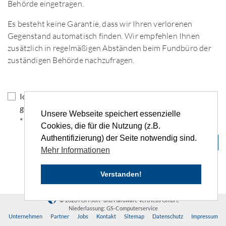
Behörde eingetragen.
Es besteht keine Garantie, dass wir Ihren verlorenen
Gegenstand automatisch finden. Wir empfehlen Ihnen
zusätzlich in regelmäßigen Abständen beim Fundbüro der
zuständigen Behörde nachzufragen.
Ich habe die Hinweise zum
Datenschutz
zur Kenntnis
genommen und akzeptiere die genannten Bedingungen
Unsere Webseite speichert essenzielle
*
Cookies, die für die Nutzung (z.B.
Authentifizierung) der Seite notwendig sind.
← Zurück
Weiter →
Mehr Informationen
Verstanden!
© 2026 HSH Soft- und Hardware Vertriebs GmbH,
Niederlassung: GS-Computerservice
Unternehmen
Partner
Jobs
Kontakt
Sitemap
Datenschutz
Impressum