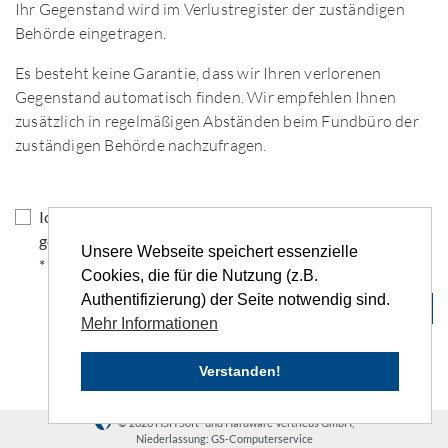
Ihr Gegenstand wird im Verlustregister der zuständigen
Behörde eingetragen.
Es besteht keine Garantie, dass wir Ihren verlorenen
Gegenstand automatisch finden. Wir empfehlen Ihnen
zusätzlich in regelmäßigen Abständen beim Fundbüro der
zuständigen Behörde nachzufragen.
Ich habe die Hinweise zum
Datenschutz
zur Kenntnis
genommen und akzeptiere die genannten Bedingungen
Unsere Webseite speichert essenzielle
*
Cookies, die für die Nutzung (z.B.
Authentifizierung) der Seite notwendig sind.
← Zurück
Weiter →
Mehr Informationen
Verstanden!
© 2026 HSH Soft- und Hardware Vertriebs GmbH,
Niederlassung: GS-Computerservice