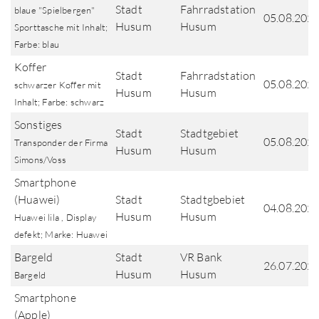
Stadt
Fahrradstation
blaue "Spielbergen"
05.08.202
Husum
Husum
Sporttasche mit Inhalt;
Farbe: blau
Koffer
Stadt
Fahrradstation
05.08.202
schwarzer Koffer mit
Husum
Husum
Inhalt; Farbe: schwarz
Sonstiges
Stadt
Stadtgebiet
05.08.202
Transponder der Firma
Husum
Husum
Simons/Voss
Smartphone
(Huawei)
Stadt
Stadtgbebiet
04.08.202
Husum
Husum
Huawei lila , Display
defekt; Marke: Huawei
Bargeld
Stadt
VR Bank
26.07.202
Husum
Husum
Bargeld
Smartphone
(Apple)