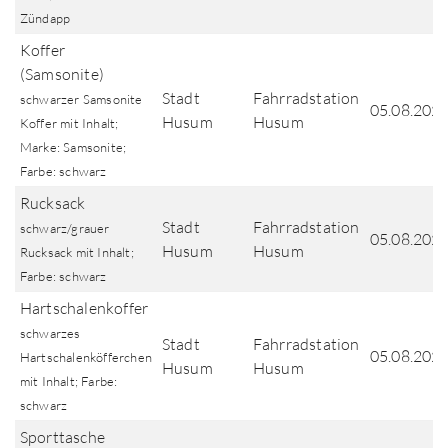
Zündapp
Koffer
(Samsonite)
Stadt
Fahrradstation
schwarzer Samsonite
05.08.202
Husum
Husum
Koffer mit Inhalt;
Marke: Samsonite;
Farbe: schwarz
Rucksack
Stadt
Fahrradstation
schwarz/grauer
05.08.202
Husum
Husum
Rucksack mit Inhalt;
Farbe: schwarz
Hartschalenkoffer
schwarzes
Stadt
Fahrradstation
05.08.202
Hartschalenköfferchen
Husum
Husum
mit Inhalt; Farbe:
schwarz
Sporttasche