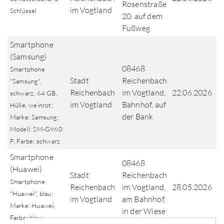
Rosenstraße
im Vogtland
Schlüssel
20, auf dem
Fußweg
Smartphone
(Samsung)
08468
Smartphone
Stadt
Reichenbach
"Samsung",
Reichenbach
im Vogtland,
22.06.2026
schwarz, 64 GB,
im Vogtland
Bahnhof, auf
Hülle, weinrot;
der Bank
Marke: Samsung;
Modell: SM-G960
F; Farbe: schwarz
Smartphone
08468
(Huawei)
Stadt
Reichenbach
Smartphone
Reichenbach
im Vogtland,
28.05.2026
"Huawei", blau;
im Vogtland
am Bahnhof,
Marke: Huawei;
in der Wiese
Farbe: blau