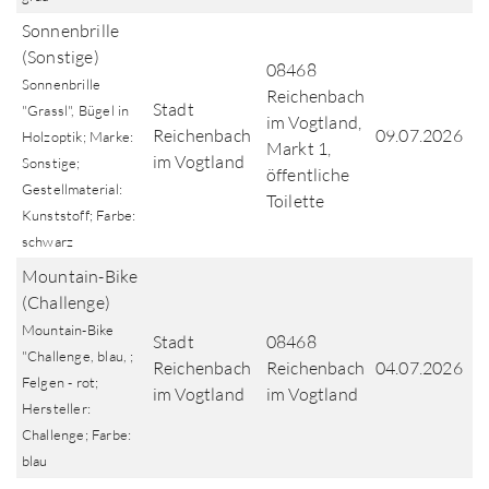
Sonnenbrille
(Sonstige)
08468
Sonnenbrille
Reichenbach
Stadt
"Grassl", Bügel in
im Vogtland,
Reichenbach
09.07.2026
Holzoptik; Marke:
Markt 1,
im Vogtland
Sonstige;
öffentliche
Gestellmaterial:
Toilette
Kunststoff; Farbe:
schwarz
Mountain-Bike
(Challenge)
Mountain-Bike
Stadt
08468
"Challenge, blau, ;
Reichenbach
Reichenbach
04.07.2026
Felgen - rot;
im Vogtland
im Vogtland
Hersteller:
Challenge; Farbe:
blau