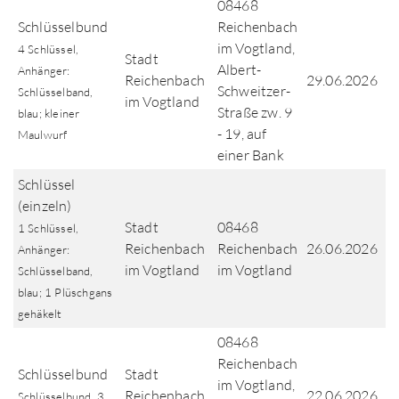
08468
Schlüsselbund
Reichenbach
im Vogtland,
4 Schlüssel,
Stadt
Albert-
Anhänger:
Reichenbach
29.06.2026
Schweitzer-
Schlüsselband,
im Vogtland
Straße zw. 9
blau; kleiner
- 19, auf
Maulwurf
einer Bank
Schlüssel
(einzeln)
Stadt
08468
1 Schlüssel,
Reichenbach
Reichenbach
26.06.2026
Anhänger:
im Vogtland
im Vogtland
Schlüsselband,
blau; 1 Plüschgans
gehäkelt
08468
Reichenbach
Schlüsselbund
Stadt
im Vogtland,
Reichenbach
22.06.2026
Schlüsselbund, 3