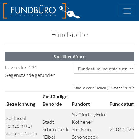
Fundsuche
Suchfilter öffnen
Sortierfeld
Es wurden 131
Gegenstände gefunden
Tabelle verschieben für mehr Details
Zuständige
Bezeichnung
Behörde
Fundort
Funddatum
Staßfurter/Ecke
Schlüssel
Stadt
Köthener
(einzeln) (1)
Schönebeck
Straße in
24.04.2025
Schlüssel: Mazda
(Elbe)
Schönebeck