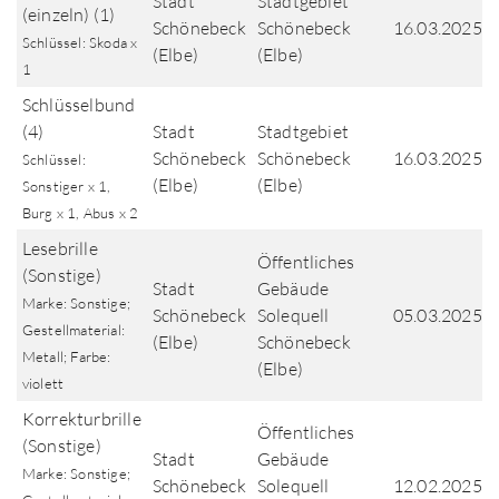
Stadt
Stadtgebiet
(einzeln) (1)
Schönebeck
Schönebeck
16.03.2025
Schlüssel: Skoda x
(Elbe)
(Elbe)
1
Schlüsselbund
(4)
Stadt
Stadtgebiet
Schönebeck
Schönebeck
16.03.2025
Schlüssel:
(Elbe)
(Elbe)
Sonstiger x 1,
Burg x 1, Abus x 2
Lesebrille
Öffentliches
(Sonstige)
Stadt
Gebäude
Marke: Sonstige;
Schönebeck
Solequell
05.03.2025
Gestellmaterial:
(Elbe)
Schönebeck
Metall; Farbe:
(Elbe)
violett
Korrekturbrille
Öffentliches
(Sonstige)
Stadt
Gebäude
Marke: Sonstige;
Schönebeck
Solequell
12.02.2025