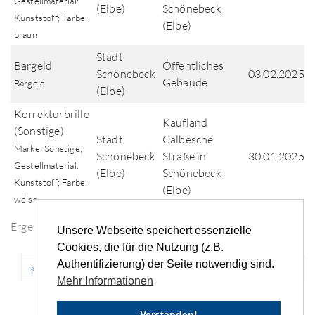
Gestellmaterial:
(Elbe)
Schönebeck
Kunststoff; Farbe:
(Elbe)
braun
Stadt
Bargeld
Öffentliches
Schönebeck
03.02.2025
Gebäude
Bargeld
(Elbe)
Korrekturbrille
Kaufland
(Sonstige)
Stadt
Calbesche
Marke: Sonstige;
Schönebeck
Straße in
30.01.2025
Gestellmaterial:
(Elbe)
Schönebeck
Kunststoff; Farbe:
(Elbe)
weiss
Ergebnisse der Fundsuche
Unsere Webseite speichert essenzielle
Cookies, die für die Nutzung (z.B.
Authentifizierung) der Seite notwendig sind.
«
‹
...
9
10
11
12
13
...
›
»
Mehr Informationen
Verstanden!