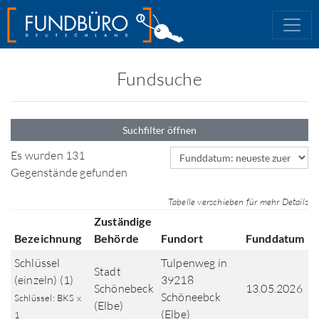
Fundsuche
Suchfilter öffnen
Sortierfeld
Es wurden 131
Gegenstände gefunden
Tabelle verschieben für mehr Details
Zuständige
Bezeichnung
Behörde
Fundort
Funddatum
Schlüssel
Tulpenweg in
Stadt
(einzeln) (1)
39218
Schönebeck
13.05.2026
Schöneebck
Schlüssel: BKS x
(Elbe)
(Elbe)
1