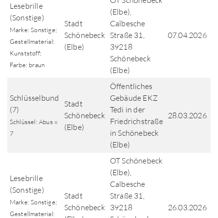
OT Schönebeck
Lesebrille
(Elbe),
(Sonstige)
Stadt
Calbesche
Marke: Sonstige;
Schönebeck
Straße 31,
07.04.2026
Gestellmaterial:
(Elbe)
39218
Kunststoff;
Schönebeck
Farbe: braun
(Elbe)
Öffentliches
Schlüsselbund
Gebäude EKZ
Stadt
(7)
Tedi in der
Schönebeck
28.03.2026
Friedrichstraße
Schlüssel: Abus x
(Elbe)
in Schönebeck
7
(Elbe)
OT Schönebeck
(Elbe),
Lesebrille
Calbesche
(Sonstige)
Stadt
Straße 31,
Marke: Sonstige;
Schönebeck
39218
26.03.2026
Gestellmaterial: