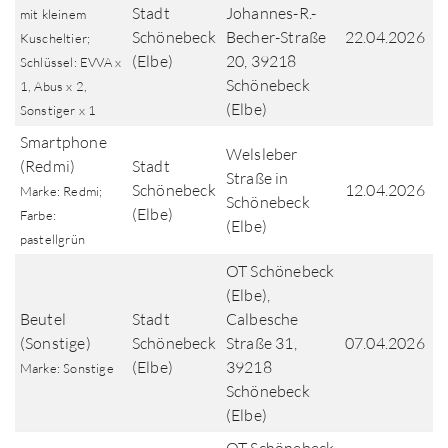
Stadt
Johannes-R.-
mit kleinem
Schönebeck
Becher-Straße
22.04.2026
Kuscheltier;
(Elbe)
20, 39218
Schlüssel: EVVA x
Schönebeck
1, Abus x 2,
(Elbe)
Sonstiger x 1
Smartphone
Welsleber
(Redmi)
Stadt
Straße in
Schönebeck
12.04.2026
Marke: Redmi;
Schönebeck
(Elbe)
Farbe:
(Elbe)
pastellgrün
OT Schönebeck
(Elbe),
Beutel
Stadt
Calbesche
(Sonstige)
Schönebeck
Straße 31,
07.04.2026
(Elbe)
39218
Marke: Sonstige
Schönebeck
(Elbe)