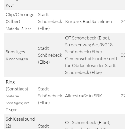
Kopf
Clip/Ohrringe
Stadt
(Silber)
Schönebeck
Kurpark Bad Salzelmen
24.
(Elbe)
Material: Silber
OT Schönebeck (Elbe),
Streckenweg 6 c, 39218
Stadt
Sonstiges
Schönebeck (Elbe)
Schönebeck
03.
Gemeinschaftsunterkunft
Kinderwagen
(Elbe)
für Obdachlose der Stadt
Schönebeck (Elbe)
Ring
(Sonstiges)
Stadt
Schönebeck
Alleestraße in SBK
27.
Material:
(Elbe)
Sonstiges; Art:
Finger
Schlüsselbund
OT Schönebeck (Elbe),
(2)
Stadt