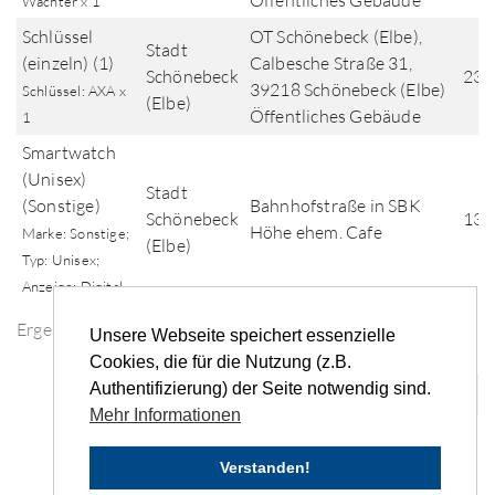
Öffentliches Gebäude
Wächter x 1
Schlüssel
OT Schönebeck (Elbe),
Stadt
(einzeln) (1)
Calbesche Straße 31,
Schönebeck
23.
39218 Schönebeck (Elbe)
Schlüssel: AXA x
(Elbe)
Öffentliches Gebäude
1
Smartwatch
(Unisex)
Stadt
(Sonstige)
Bahnhofstraße in SBK
Schönebeck
13.
Höhe ehem. Cafe
Marke: Sonstige;
(Elbe)
Typ: Unisex;
Anzeige: Digital
Ergebnisse der Fundsuche
Unsere Webseite speichert essenzielle
Cookies, die für die Nutzung (z.B.
Authentifizierung) der Seite notwendig sind.
«
‹
...
3
4
5
6
7
...
›
»
Mehr Informationen
Verstanden!