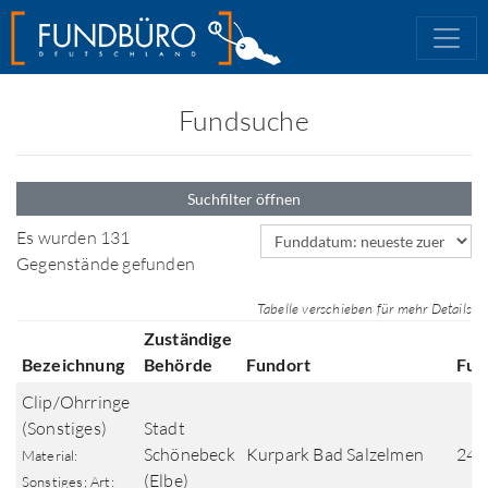
Fundsuche
Suchfilter öffnen
Sortierfeld
Es wurden 131
Gegenstände gefunden
Tabelle verschieben für mehr Details
Zuständige
Bezeichnung
Behörde
Fundort
Fun
Clip/Ohrringe
(Sonstiges)
Stadt
Schönebeck
Kurpark Bad Salzelmen
24.
Material:
(Elbe)
Sonstiges; Art: