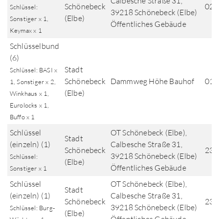
Calbesche Straße 31,
Schönebeck
02.
Schlüssel:
39218 Schönebeck (Elbe)
(Elbe)
Sonstiger x 1,
Öffentliches Gebäude
Keymax x 1
Schlüsselbund
(6)
Stadt
Schlüssel: BASI x
Schönebeck
Dammweg Höhe Bauhof
01.
1, Sonstiger x 2,
(Elbe)
Winkhaus x 1,
Eurolocks x 1,
Buffo x 1
Schlüssel
OT Schönebeck (Elbe),
Stadt
(einzeln) (1)
Calbesche Straße 31,
Schönebeck
23.
39218 Schönebeck (Elbe)
Schlüssel:
(Elbe)
Öffentliches Gebäude
Sonstiger x 1
Schlüssel
OT Schönebeck (Elbe),
Stadt
(einzeln) (1)
Calbesche Straße 31,
Schönebeck
23.
39218 Schönebeck (Elbe)
Schlüssel: Burg-
(Elbe)