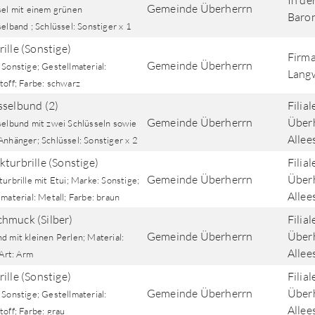
In de
Gemeinde Überherrn
sel mit einem grünen
Baro
elband ; Schlüssel: Sonstiger x 1
ille (Sonstige)
Firm
Gemeinde Überherrn
Sonstige; Gestellmaterial:
Langw
toff; Farbe: schwarz
sselbund (2)
Filia
Gemeinde Überherrn
Über
selbund mit zwei Schlüsseln sowie
Allee
Anhänger; Schlüssel: Sonstiger x 2
kturbrille (Sonstige)
Filia
Gemeinde Überherrn
Über
urbrille mit Etui; Marke: Sonstige;
Allee
material: Metall; Farbe: braun
hmuck (Silber)
Filia
Gemeinde Überherrn
Über
 mit kleinen Perlen; Material:
Allee
 Art: Arm
ille (Sonstige)
Filia
Gemeinde Überherrn
Über
Sonstige; Gestellmaterial:
Allee
off; Farbe: grau