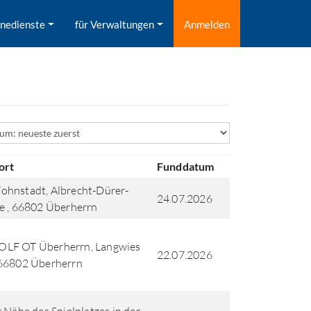
inedienste
für Verwaltungen
Anmelden
ld
ort
Funddatum
hnstadt, Albrecht-Dürer-
24.07.2026
e , 66802 Überherrn
LF OT Überherrn, Langwies
22.07.2026
 66802 Überherrn