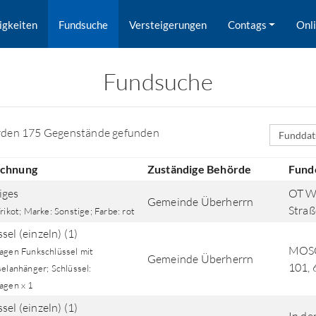
igkeiten
Fundsuche
Versteigerungen
Contags
Onl
Fundsuche
Sortierfe
rden 175 Gegenstände gefunden
ichnung
Zuständige Behörde
Fund
iges
OT Wo
Gemeinde Überherrn
Straß
rikot; Marke: Sonstige; Farbe: rot
sel (einzeln) (1)
MOSO
agen Funkschlüssel mit
Gemeinde Überherrn
101,
selanhänger; Schlüssel:
rd nach Orten gesucht.
agen x 1
sel (einzeln) (1)