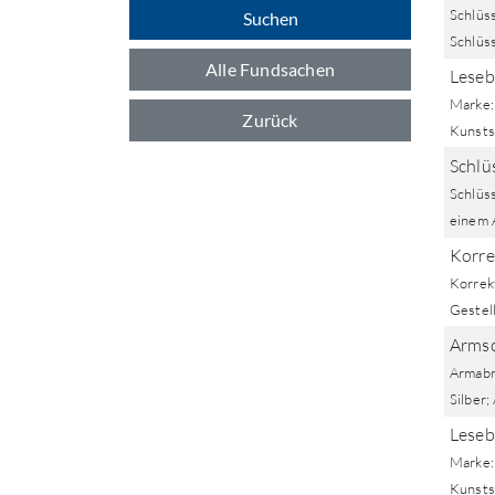
Schlüs
Suchen
Schlüss
Alle Fundsachen
Lesebr
Marke: 
Zurück
Kunsts
Schlü
Schlüs
einem 
Korre
Korrekt
Gestell
Armsc
Armabnd
Silber;
Lesebr
Marke: 
Kunstst