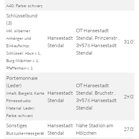
A40; Farbe: schwarz
Schlüsselbund
(3)
OT Hansestadt
inkl. silberner
Hansestadt
Stendal, Prinzenstr ,
Anhänger und
31.07.
Stendal
39576 Hansestadt
Einkaufschip;
Stendal
Schlüssel: Abus x 1,
Burg-Wächter x 1,
Pfaffenhain x 1
Portemonnaie
(Leder)
OT Hansestadt
Hansestadt
Stendal, Bruchstr ,
Inhalt: Bargeld, Karte
29.07.
Stendal
39576 Hansestadt
Fitnessstudio;
Stendal
Material: Leder;
Farbe: schwarz
Sonstiges
Hansestadt
Nähe Stadion am
27.07.
Stendal
Hölzchen
Blutzuckermessgerät