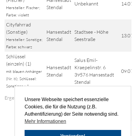
(Fischer)
Hansestadt
Unbekannt
14.07.
Stendal
Hersteller: Fischer;
Farbe: violett
Cityfahrrad
(Sonstige)
Hansestadt
Stadtsee - Höhe
13.07.
Stendal
Seestraße
Hersteller: Sonstige;
Farbe: schwarz
Schlüssel
Salus Emil-
(einzeln) (1)
Hansestadt
Kraepelinstr. 6
09.07.
mit blauen Anhänger
Stendal
39576 Hansestadt
(Nr. 8); Schlüssel:
Stendal
Sonstiger x 1
Ergebnisse der Fundsuche
Unsere Webseite speichert essenzielle
Cookies, die für die Nutzung (z.B.
Authentifizierung) der Seite notwendig sind.
«
‹
1
2
3
4
5
...
›
»
Mehr Informationen
Verstanden!