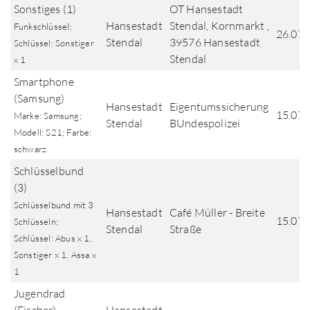
Sonstiges (1)
OT Hansestadt
Hansestadt
Stendal, Kornmarkt ,
Funkschlüssel;
26.07.
Stendal
39576 Hansestadt
Schlüssel: Sonstiger
Stendal
x 1
Smartphone
(Samsung)
Hansestadt
Eigentumssicherung
15.07.
Marke: Samsung;
Stendal
BUndespolizei
Modell: S21; Farbe:
schwarz
Schlüsselbund
(3)
Schlüsselbund mit 3
Hansestadt
Café Müller - Breite
15.07.
Schlüsseln;
Stendal
Straße
Schlüssel: Abus x 1,
Sonstiger x 1, Assa x
1
Jugendrad