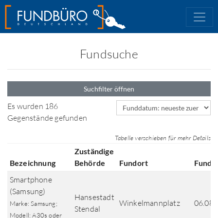
Fundsuche
Suchfilter öffnen
Sortierfeld
Es wurden 186
Gegenstände gefunden
Tabelle verschieben für mehr Details
Zuständige
Bezeichnung
Behörde
Fundort
Fundd
Smartphone
(Samsung)
Hansestadt
Winkelmannplatz
06.08.
Marke: Samsung;
Stendal
Modell: A30s oder