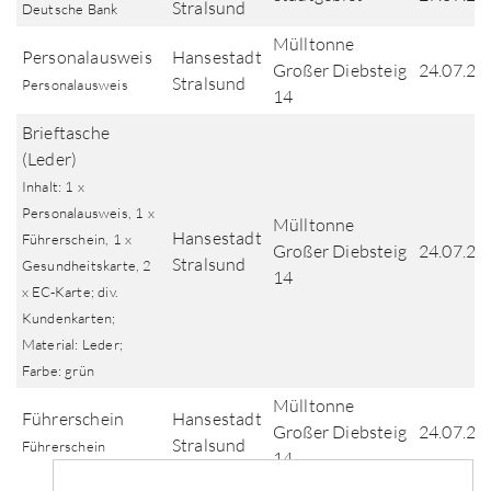
Stralsund
Deutsche Bank
Mülltonne
Personalausweis
Hansestadt
Großer Diebsteig
24.07.20
Stralsund
Personalausweis
14
Brieftasche
(Leder)
Inhalt: 1 x
Personalausweis, 1 x
Mülltonne
Hansestadt
Führerschein, 1 x
Großer Diebsteig
24.07.20
Stralsund
Gesundheitskarte, 2
14
x EC-Karte; div.
Kundenkarten;
Material: Leder;
Farbe: grün
Mülltonne
Führerschein
Hansestadt
Großer Diebsteig
24.07.20
Stralsund
Führerschein
14