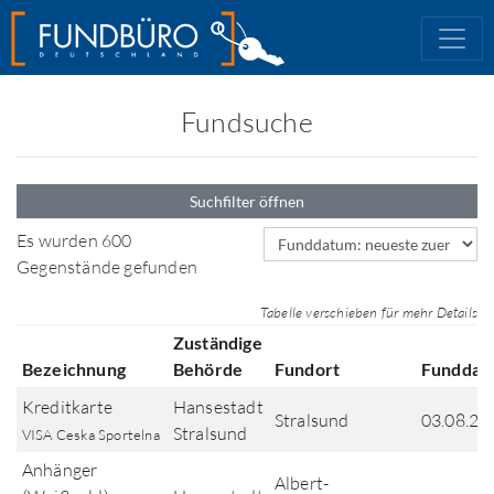
Fundsuche
Suchfilter öffnen
Sortierfeld
Es wurden 600
Gegenstände gefunden
Tabelle verschieben für mehr Details
Zuständige
Bezeichnung
Behörde
Fundort
Funddat
Kreditkarte
Hansestadt
Stralsund
03.08.20
Stralsund
VISA Ceska Sportelna
Anhänger
Albert-