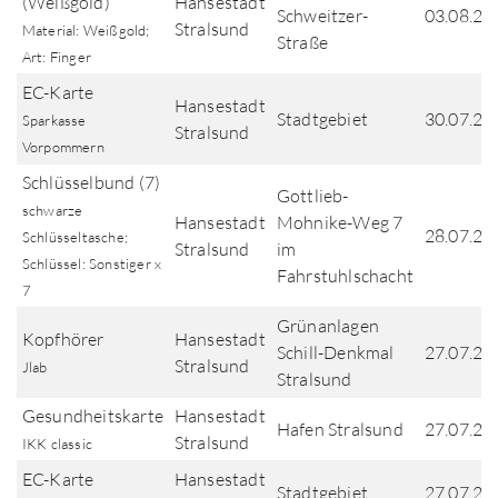
(Weißgold)
Hansestadt
Schweitzer-
03.08.20
Stralsund
Material: Weißgold;
Straße
Art: Finger
EC-Karte
Hansestadt
Stadtgebiet
30.07.20
Sparkasse
Stralsund
Vorpommern
Schlüsselbund (7)
Gottlieb-
schwarze
Hansestadt
Mohnike-Weg 7
28.07.20
Schlüsseltasche;
Stralsund
im
Schlüssel: Sonstiger x
Fahrstuhlschacht
7
Grünanlagen
Kopfhörer
Hansestadt
Schill-Denkmal
27.07.20
Stralsund
Jlab
Stralsund
Gesundheitskarte
Hansestadt
Hafen Stralsund
27.07.20
Stralsund
IKK classic
EC-Karte
Hansestadt
Stadtgebiet
27.07.20