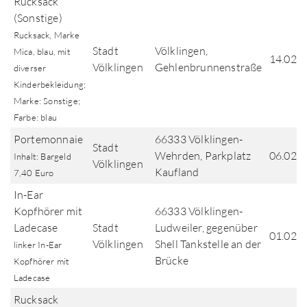
Rucksack
(Sonstige)
Rucksack, Marke
Stadt
Völklingen,
Mica, blau, mit
14.02.
Völklingen
Gehlenbrunnenstraße
diverser
Kinderbekleidung;
Marke: Sonstige;
Farbe: blau
Portemonnaie
66333 Völklingen-
Stadt
Wehrden, Parkplatz
06.02.
Inhalt: Bargeld
Völklingen
Kaufland
7,40 Euro
In-Ear
Kopfhörer mit
66333 Völklingen-
Ladecase
Stadt
Ludweiler, gegenüber
01.02.
Völklingen
Shell Tankstelle an der
linker In-Ear
Brücke
Kopfhörer mit
Ladecase
Rucksack