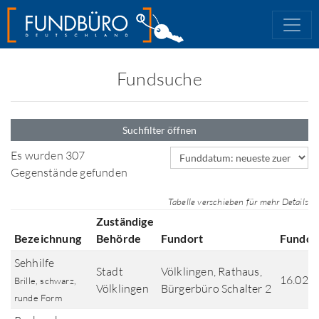
Fundsuche
Suchfilter öffnen
Sortierfeld
Es wurden 307
Gegenstände gefunden
Tabelle verschieben für mehr Details
Zuständige
Bezeichnung
Behörde
Fundort
Fundd
Sehhilfe
Stadt
Völklingen, Rathaus,
16.02.
Brille, schwarz,
Völklingen
Bürgerbüro Schalter 2
runde Form