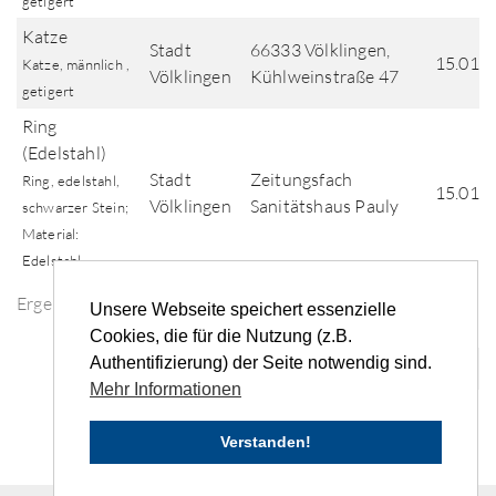
getigert
Katze
Stadt
66333 Völklingen,
15.01.
Katze, männlich ,
Völklingen
Kühlweinstraße 47
getigert
Ring
(Edelstahl)
Stadt
Zeitungsfach
Ring, edelstahl,
15.01.
Völklingen
Sanitätshaus Pauly
schwarzer Stein;
Material:
Edelstahl
Ergebnisse der Fundsuche
Unsere Webseite speichert essenzielle
Cookies, die für die Nutzung (z.B.
Authentifizierung) der Seite notwendig sind.
«
‹
...
4
5
6
7
8
...
›
»
Mehr Informationen
Verstanden!