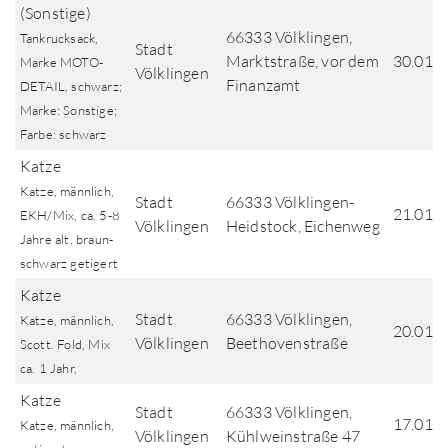
(Sonstige)
66333 Völklingen,
Tankrucksack,
Stadt
Marktstraße, vor dem
30.01.
Marke MOTO-
Völklingen
Finanzamt
DETAIL, schwarz;
Marke: Sonstige;
Farbe: schwarz
Katze
Katze, männlich,
Stadt
66333 Völklingen-
21.01.
EKH/Mix, ca. 5-8
Völklingen
Heidstock, Eichenweg
Jahre alt, braun-
schwarz getigert
Katze
Stadt
66333 Völklingen,
Katze, männlich,
20.01.
Völklingen
Beethovenstraße
Scott. Fold, Mix
ca. 1 Jahr,
Katze
Stadt
66333 Völklingen,
17.01.
Katze, männlich,
Völklingen
Kühlweinstraße 47