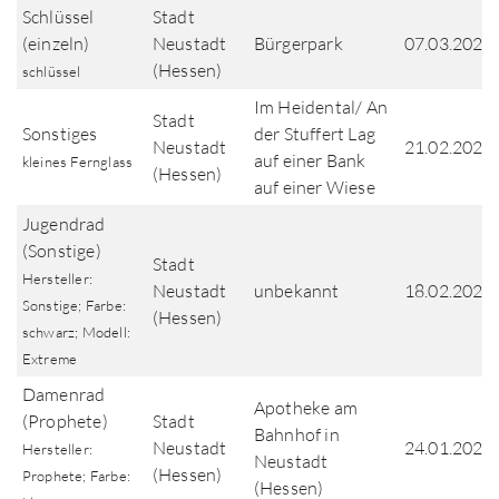
Schlüssel
Stadt
(einzeln)
Neustadt
Bürgerpark
07.03.2025
(Hessen)
schlüssel
Im Heidental/ An
Stadt
Sonstiges
der Stuffert Lag
Neustadt
21.02.2025
auf einer Bank
kleines Fernglass
(Hessen)
auf einer Wiese
Jugendrad
(Sonstige)
Stadt
Hersteller:
Neustadt
unbekannt
18.02.2025
Sonstige; Farbe:
(Hessen)
schwarz; Modell:
Extreme
Damenrad
Apotheke am
(Prophete)
Stadt
Bahnhof in
Neustadt
24.01.2025
Hersteller:
Neustadt
(Hessen)
Prophete; Farbe:
(Hessen)