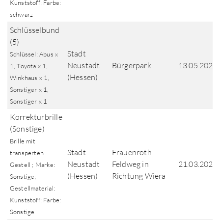
Kunststoff; Farbe:
schwarz
Schlüsselbund
(5)
Stadt
Schlüssel: Abus x
Neustadt
Bürgerpark
13.05.2025
1, Toyota x 1,
(Hessen)
Winkhaus x 1,
Sonstiger x 1,
Sonstiger x 1
Korrekturbrille
(Sonstige)
Brille mit
Stadt
Frauenroth
transperten
Neustadt
Feldweg in
21.03.2025
Gestell ; Marke:
(Hessen)
Richtung Wiera
Sonstige;
Gestellmaterial:
Kunststoff; Farbe:
Sonstige