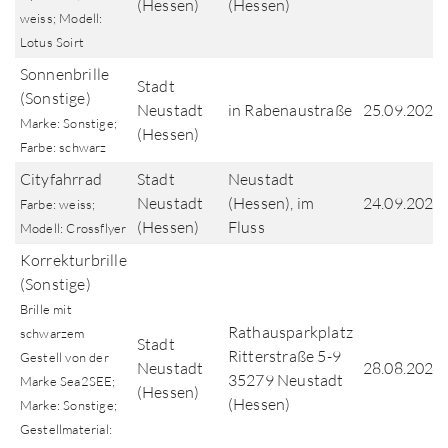
(Hessen)
(Hessen)
weiss; Modell:
Lotus Soirt
Sonnenbrille
Stadt
(Sonstige)
Neustadt
in Rabenaustraße
25.09.2025
Marke: Sonstige;
(Hessen)
Farbe: schwarz
Cityfahrrad
Stadt
Neustadt
Neustadt
(Hessen), im
24.09.2025
Farbe: weiss;
(Hessen)
Fluss
Modell: Crossflyer
Korrekturbrille
(Sonstige)
Brille mit
Rathausparkplatz
schwarzem
Stadt
Ritterstraße 5-9
Gestell von der
Neustadt
28.08.2025
35279 Neustadt
Marke Sea2SEE;
(Hessen)
(Hessen)
Marke: Sonstige;
Gestellmaterial: