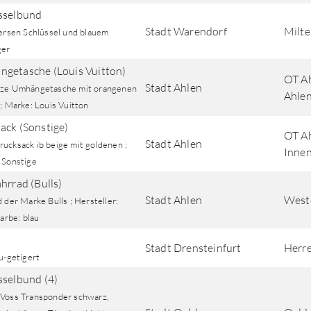
sselbund
Stadt Warendorf
Milte
versen Schlüssel und blauem
ger
getasche (Louis Vuitton)
OT Ah
Stadt Ahlen
ze Umhängetasche mit orangenen
Ahle
; Marke: Louis Vuitton
ack (Sonstige)
OT Ah
Stadt Ahlen
ucksack ib beige mit goldenen ;
Innen
 Sonstige
ahrrad (Bulls)
Stadt Ahlen
West
 der Marke Bulls ; Hersteller:
Farbe: blau
Stadt Drensteinfurt
Herre
u-getigert
sselbund (4)
Voss Transponder schwarz,