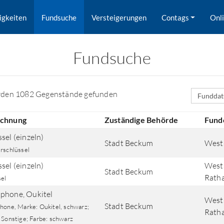
igkeiten
Fundsuche
Versteigerungen
Contags
Onl
Fundsuche
Sortierfe
rden 1082 Gegenstände gefunden
ichnung
Zuständige Behörde
Fund
sel (einzeln)
Stadt Beckum
Wests
rschlüssel
sel (einzeln)
West
Stadt Beckum
Ratha
sel
phone, Oukitel
West
rd nach Orten gesucht.
Stadt Beckum
hone, Marke: Oukitel, schwarz;
Ratha
 Sonstige; Farbe: schwarz