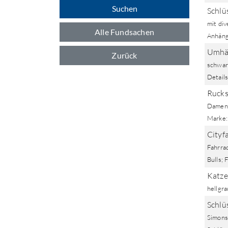
Suchen
Schlü
mit di
Alle Fundsachen
Anhän
Umhän
Zurück
schwar
Details
Rucks
Damenr
Marke:
Cityf
Fahrrad
Bulls; 
Katze
hellgra
Schlü
Simons