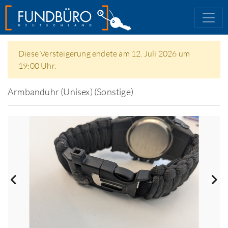
Diese Versteigerung endete am 12. Juli 2026 um
19:00 Uhr.
Armbanduhr (Unisex) (Sonstige)