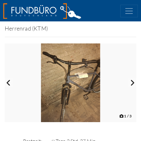
Herrenrad (KTM)
1
/ 3