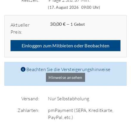
Restzeit:
9 Tage 2 Std. 37 Min.
(17. August 2026
09:00 Uhr
)
30,00 €
Aktueller
— 1 Gebot
Preis:
Einloggen zum Mitbieten oder Beobachten
Beachten Sie die Versteigerungshinweise
Hinweise ansehen
Versand:
Nur Selbstabholung
Zahlarten:
pmPayment (SEPA, Kreditkarte,
PayPal, etc.)