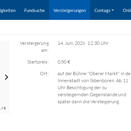
igkeiten
Fundsuche
Versteigerungen
Contags
Onl
Versteigerung
14. Juni 2026
12:30 Uhr
am:
Startpreis:
0,50 €
Ort:
auf der Bühne "Oberer Markt" in de
Innenstadt von Ibbenbüren. Ab 11
Uhr Besichtigung der zu
versteigernden Gegenstände und
später dann die Versteigerung.
1
/ 3