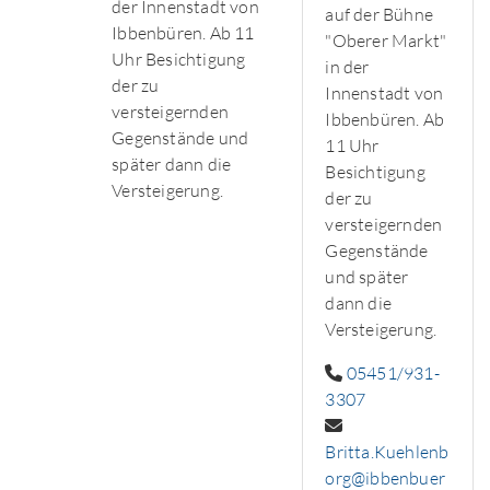
der Innenstadt von
auf der Bühne
Ibbenbüren. Ab 11
"Oberer Markt"
Uhr Besichtigung
in der
der zu
Innenstadt von
versteigernden
Ibbenbüren. Ab
Gegenstände und
11 Uhr
später dann die
Besichtigung
Versteigerung.
der zu
versteigernden
Gegenstände
und später
dann die
Versteigerung.
05451/931-
3307
Britta.Kuehlenb
org@ibbenbuer