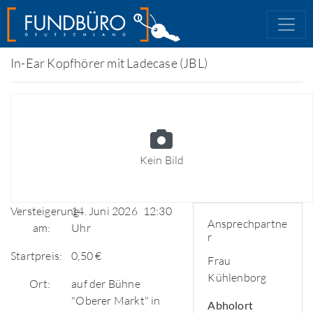
In-Ear Kopfhörer mit Ladecase (JBL)
Kein Bild
Versteigerung
14. Juni 2026
12:30
Ansprechpartne
am:
Uhr
r
Startpreis:
0,50 €
Frau
Kühlenborg
Ort:
auf der Bühne
"Oberer Markt" in
Abholort