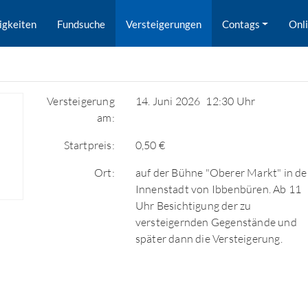
igkeiten
Fundsuche
Versteigerungen
Contags
Onl
Versteigerung
14. Juni 2026
12:30 Uhr
am:
Startpreis:
0,50 €
Ort:
auf der Bühne "Oberer Markt" in de
Innenstadt von Ibbenbüren. Ab 11
Uhr Besichtigung der zu
versteigernden Gegenstände und
später dann die Versteigerung.