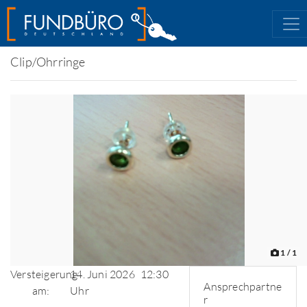
Clip/Ohrringe
1
/ 1
Versteigerung
14. Juni 2026
12:30
Ansprechpartne
am:
Uhr
r