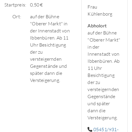
Startpreis:
0,50 €
Frau
Kühlenborg
Ort:
auf der Bühne
"Oberer Markt" in
Abholort
der Innenstadt von
auf der Bühne
Ibbenbüren. Ab 11
"Oberer Markt"
Uhr Besichtigung
in der
der zu
Innenstadt von
versteigernden
Ibbenbüren. Ab
Gegenstände und
11 Uhr
später dann die
Besichtigung
Versteigerung.
der zu
versteigernden
Gegenstände
und später
dann die
Versteigerung.
05451/931-