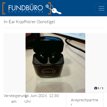
In-Ear Kopfhörer (Sonstige)
1
/ 1
Versteigerung
14. Juni 2026
12:30
Ansprechpartne
am:
Uhr
r