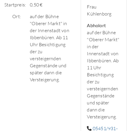
Startpreis:
0,50 €
Frau
Kühlenborg
Ort:
auf der Bühne
"Oberer Markt" in
Abholort
der Innenstadt von
auf der Bühne
Ibbenbüren. Ab 11
"Oberer Markt"
Uhr Besichtigung
in der
der zu
Innenstadt von
versteigernden
Ibbenbüren. Ab
Gegenstände und
11 Uhr
später dann die
Besichtigung
Versteigerung.
der zu
versteigernden
Gegenstände
und später
dann die
Versteigerung.
05451/931-