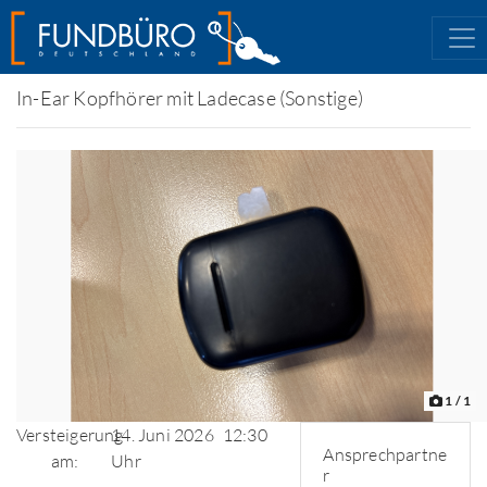
In-Ear Kopfhörer mit Ladecase (Sonstige)
1
/ 1
Versteigerung
14. Juni 2026
12:30
Ansprechpartne
am:
Uhr
r