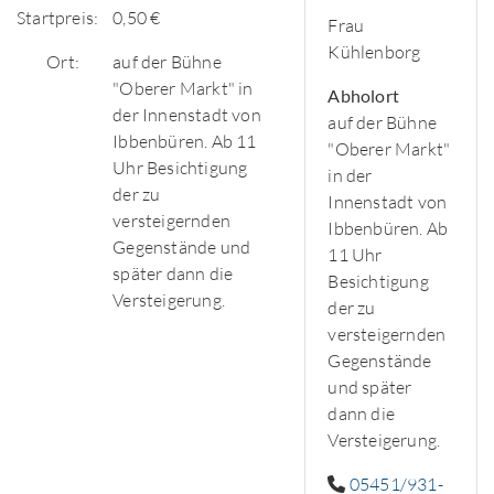
Startpreis:
0,50 €
Frau
Kühlenborg
Ort:
auf der Bühne
"Oberer Markt" in
Abholort
der Innenstadt von
auf der Bühne
Ibbenbüren. Ab 11
"Oberer Markt"
Uhr Besichtigung
in der
der zu
Innenstadt von
versteigernden
Ibbenbüren. Ab
Gegenstände und
11 Uhr
später dann die
Besichtigung
Versteigerung.
der zu
versteigernden
Gegenstände
und später
dann die
Versteigerung.
05451/931-