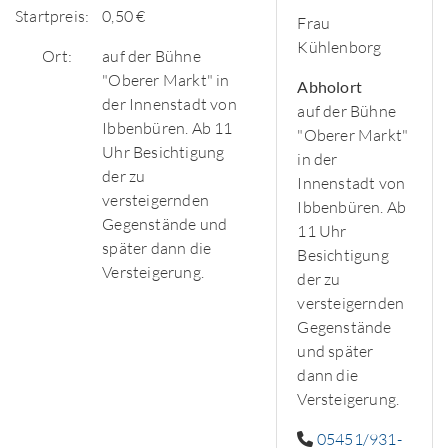
Startpreis:
0,50 €
Frau
Kühlenborg
Ort:
auf der Bühne
"Oberer Markt" in
Abholort
der Innenstadt von
auf der Bühne
Ibbenbüren. Ab 11
"Oberer Markt"
Uhr Besichtigung
in der
der zu
Innenstadt von
versteigernden
Ibbenbüren. Ab
Gegenstände und
11 Uhr
später dann die
Besichtigung
Versteigerung.
der zu
versteigernden
Gegenstände
und später
dann die
Versteigerung.
05451/931-