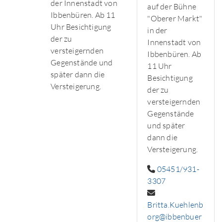
der Innenstadt von
auf der Bühne
Ibbenbüren. Ab 11
"Oberer Markt"
Uhr Besichtigung
in der
der zu
Innenstadt von
versteigernden
Ibbenbüren. Ab
Gegenstände und
11 Uhr
später dann die
Besichtigung
Versteigerung.
der zu
versteigernden
Gegenstände
und später
dann die
Versteigerung.
05451/931-
3307
Britta.Kuehlenb
org@ibbenbuer